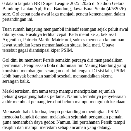
0 dalam lanjutan BRI Super League 2025–2026 di Stadion Gelora
Bandung Lautan Api, Kota Bandung, Jawa Barat Senin (4/5/2026)
sore. Gol cepat pada awal laga menjadi penetu kemenangan dalam
pertandingan ini.
Tuan rumah langsung mengambil inisiatif serangan sejak peluit awal
dibunyikan. Hasilnya terlihat cepat. Pada menit ke-2, bek asal
Argentina, Patricio Martin Matricardi, sukses memecah kebuntuan
lewat sundulan keras memanfaatkan situasi bola mati. Upaya
tersebut gagal diantisipasi kiper PSIM.
Gol dini itu membuat Persib semakin percaya diri mengendalikan
permainan. Penguasaan bola didominasi tim Maung Bandung yang
konsisten membangun serangan dari lini tengah. Di sisi lain, PSIM
lebih banyak bertahan sambil sesekali mengandalkan skema
serangan balik.
Meski tertekan, tim tamu tetap mampu menciptakan sejumlah
peluang sepanjang babak pertama. Namun, lemahnya penyelesaian
akhir membuat peluang tersebut belum mampu mengubah keadaan.
Memasuki babak kedua, tempo pertandingan meningkat. PSIM
mencoba bangkit dengan melakukan sejumlah pergantian pemain
guna menambah daya gedor. Namun, lini pertahanan Persib tampil
disiplin dan mampu meredam setiap ancaman yang datang.