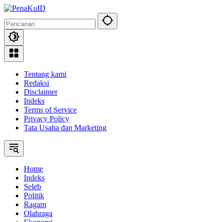
Langsung
ke
konten
Tentang kami
Redaksi
Disclaimer
Indeks
Terms of Service
Privacy Policy
Tata Usaha dan Marketing
Home
Indeks
Seleb
Politik
Ragam
Olahraga