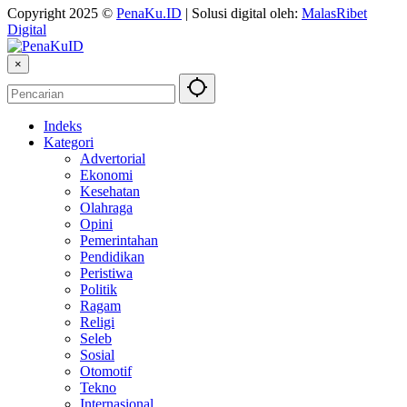
Copyright 2025 ©
PenaKu.ID
| Solusi digital oleh:
MalasRibet
Digital
×
Indeks
Kategori
Advertorial
Ekonomi
Kesehatan
Olahraga
Opini
Pemerintahan
Pendidikan
Peristiwa
Politik
Ragam
Religi
Seleb
Sosial
Otomotif
Tekno
Internasional