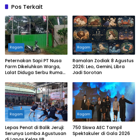
Pos Terkait
Ragam
Ragam
Peternakan Sapi PT Nusa
Ramalan Zodiak 8 Agustus
Farm Dikeluhkan Warga,
2026: Leo, Gemini, Libra
Lalat Diduga Serbu Rumah
Jadi Sorotan
dan Masjid
Ragam
Ragam
Lepas Penat di Balik Jeruji:
750 Siswa AEC Tampil
Serunya Lomba Agustusan
Spektakuler di Gala 2026
di Lapas Kelas IIB