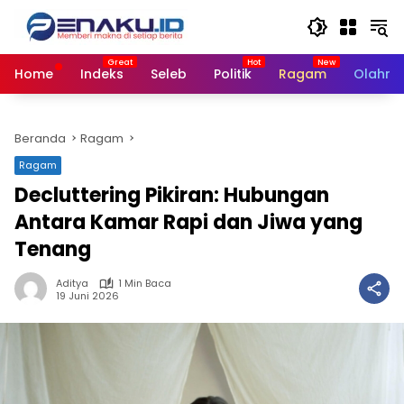
Langsung
ke
konten
Home
Indeks
Seleb
Politik
Ragam
Olahra
Beranda
Ragam
Ragam
Decluttering Pikiran: Hubungan
Antara Kamar Rapi dan Jiwa yang
Tenang
Aditya
1 Min Baca
19 Juni 2026