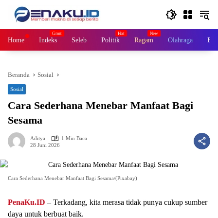
Langsung
ke
konten
Home
Indeks
Seleb
Politik
Ragam
Olahraga
Ek
Beranda
Sosial
Sosial
Cara Sederhana Menebar Manfaat Bagi
Sesama
Aditya
1 Min Baca
28 Juni 2026
Cara Sederhana Menebar Manfaat Bagi Sesama/(Pixabay)
PenaKu.ID
– Terkadang, kita merasa tidak punya cukup sumber
daya untuk berbuat baik.