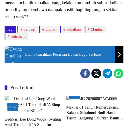
menanam benih kebaikan yang kelak akan tumbuh subur. Jadilah
pribadi yang membawa dampak positif bagi lingkungan sekitar
setiap saat.**
Tag:
berbagi
Empati
kebaikan
Manfaat
sederhana
Hwina Curahkan Perasaan Lewat Lagu Terbaru
Pos Terkait
Sosial
Sosial
Maknai 81 Tahun Kemerdekaan,
Kalapas Sukabumi Budi Hardiono
Turun Langsung Salurkan Bantuan
Dedikasi Lee Dong Wook: Syuting
ke Panti Asuhan
Aksi Terbalik di ‘A Shop for