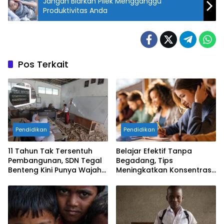
Jangan Biarkan Pilek Mengganggu
Produktivitas Anda
Pos Terkait
Pendidikan
Pendidikan
​11 Tahun Tak Tersentuh
Belajar Efektif Tanpa
Pembangunan, SDN Tegal
Begadang, Tips
Benteng Kini Punya Wajah
Meningkatkan Konsentrasi
Baru di Bawah
untuk Pelajar dan
Kepemimpinan Rudy-Jaro
Mahasiswa