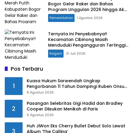
Bogor Gelar Raker dan Bahas
Program Unggulan 2026 hingga Aksi
Kemanusiaan
Pemerintahan
1 Agustus 2026
Ternyata Ini Penyebabnya!!
Kecamatan Cibinong Masih
Menduduki Pengangguran Tertinggi
di Kabupaten Bogor
Ragam
31 Juli 2026
Pos Terbaru
Kuasa Hukum Sarwendah Ungkap
1
Pengorbanan 11 Tahun Dampingi Ruben Onsu
Saat Sakit
6 Agustus 2026
Pasangan Selebritas Gigi Hadid dan Bradley
2
Cooper Diisukan Menikah di Paris
6 Agustus 2026
Huh JiWon Eks Cherry Bullet Debut Solo Lewat
3
Album ‘The Calling’