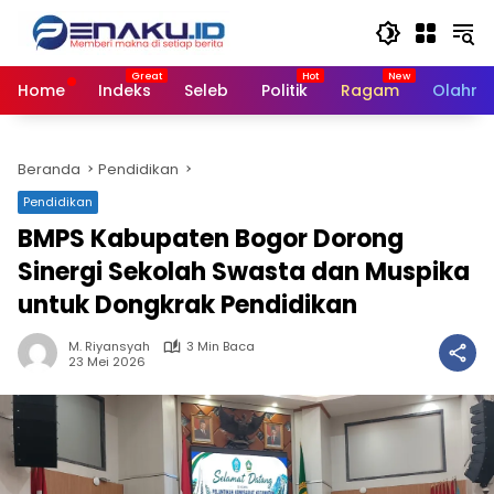
Langsung
ke
konten
Home
Indeks
Seleb
Politik
Ragam
Olahra
Beranda
Pendidikan
Pendidikan
BMPS Kabupaten Bogor Dorong
Sinergi Sekolah Swasta dan Muspika
untuk Dongkrak Pendidikan
M. Riyansyah
3 Min Baca
23 Mei 2026