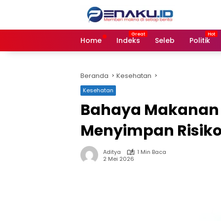
Langsung
ke
konten
Home
Indeks
Seleb
Politik
Beranda
Kesehatan
Kesehatan
Bahaya Makanan G
Menyimpan Risik
Aditya
1 Min Baca
2 Mei 2026