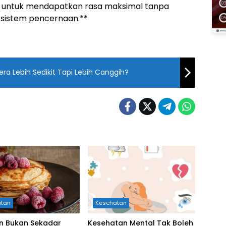
i untuk mendapatkan rasa maksimal tanpa
sistem pencernaan.**
ra Lebih Sedikit Tapi Lebih Canggih?
atan
Kesehatan
n Bukan Sekadar
Kesehatan Mental Tak Boleh