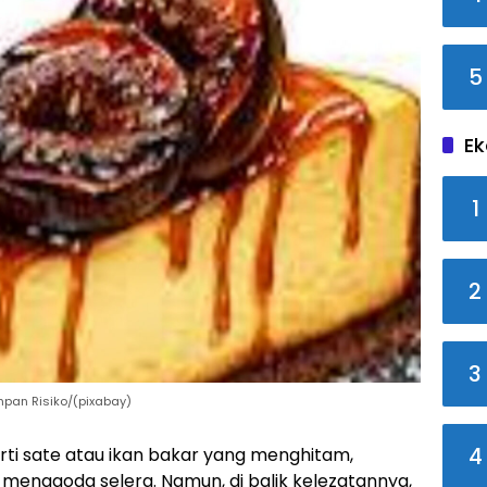
5
Ek
1
2
3
pan Risiko/(pixabay)
4
ti sate atau ikan bakar yang menghitam,
enggoda selera. Namun, di balik kelezatannya,