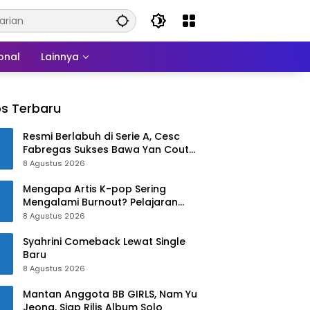
onal
Lainnya
s Terbaru
Resmi Berlabuh di Serie A, Cesc
Fabregas Sukses Bawa Yan Couto
ke Como 1907!
8 Agustus 2026
Mengapa Artis K-pop Sering
Mengalami Burnout? Pelajaran
dari Han Ga In
8 Agustus 2026
Syahrini Comeback Lewat Single
Baru
8 Agustus 2026
Mantan Anggota BB GIRLS, Nam Yu
Jeong, Siap Rilis Album Solo