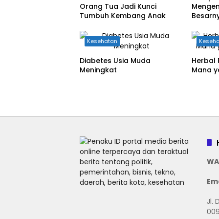
Orang Tua Jadi Kunci
Mengen
Tumbuh Kembang Anak
Besarn
Otak A
Kesehatan
Keseh
Diabetes Usia Muda
Herbal 
Meningkat
Mana ya
WA
Ema
Jl.
009