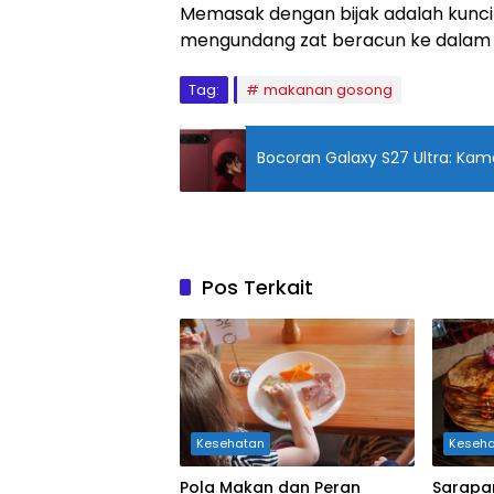
Memasak dengan bijak adalah kunc
mengundang zat beracun ke dalam 
Tag:
makanan gosong
Bocoran Galaxy S27 Ultra: Kame
Pos Terkait
Kesehatan
Keseh
Pola Makan dan Peran
Sarapa