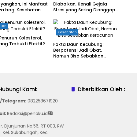
yangkan, Ini Manfaat
Diabaikan, Kenali Gejala
ya bagi Kesehatan
Stres yang Sering Dianggap
nak
Sepele
atan
Kesehatan
Penurun Kolesterol,
ng Terbukti Efektif?
Fakta Daun Kecubung:
Berpotensi Jadi Obat,
Namun Bisa Sebabkan
Keracunan
Hubungi Kami:
Diterbitkan Oleh :
/Telegram
:
082258671920
il:
Redaksi@penaku.id
 Dr. Djunjunan No.56, RT 003, RW
. Kel. Sukabungah, Kec.