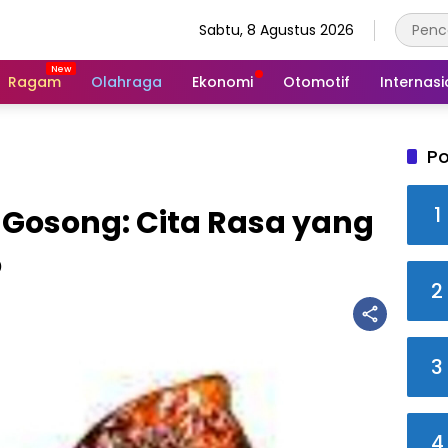
Sabtu, 8 Agustus 2026
Ragam
Olahraga
Ekonomi
Otomotif
Internasi
Po
1
osong: Cita Rasa yang
o
2
3
4