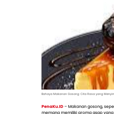
Bahaya Makanan Gosong: Cita Rasa yang Menyim
PenaKu.ID
– Makanan gosong, seper
memang memiliki aroma asap yang m