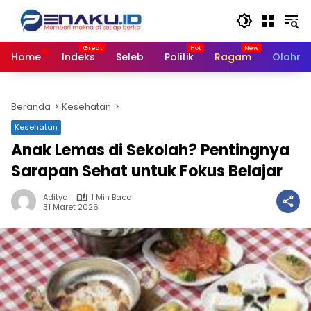
Langsung
ke
konten
Home
Indeks
Seleb
Politik
Ragam
Olahra
Beranda
Kesehatan
Kesehatan
Anak Lemas di Sekolah? Pentingnya
Sarapan Sehat untuk Fokus Belajar
Aditya
1 Min Baca
31 Maret 2026