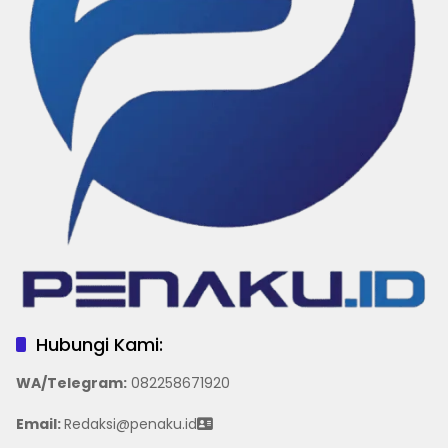
Hubungi Kami:
WA/Telegram
:
082258671920
Email:
Redaksi@penaku.id