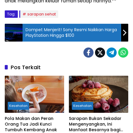
anak melangkah keluar rumah setiap harinya.**
Tag:
sarapan sehat
Dompet Menjerit! Sony Resmi Naikkan Harga
PlayStation Hingga $100
Pos Terkait
Kesehatan
Kesehatan
Pola Makan dan Peran
Sarapan Bukan Sekadar
Orang Tua Jadi Kunci
Mengenyangkan, Ini
Tumbuh Kembang Anak
Manfaat Besarnya bagi