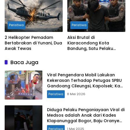
Peristiwa
Peristiwa
2 Helikopter Pemadam
Aksi Brutal di
Bertabrakan di Yunani, Dua
Kiaracondong Kota
Awak Tewas
Bandung, Satu Pelaku
Ditangkap, Lainnya Diburu
Baca Juga
Viral Pengendara Mobil Lakukan
Kekerasan Terhadap Petugas SPBU
Gandoang Cileungsi, Kapolsek; Kami
Masih Dalam Penyelidikan
Peristiwa
8 Mei 2026
Diduga Pelaku Penganiayaan Viral di
Medsos adalah Anak dari Kades
Klapanunggal Bogor, Baju Oranye
Menunggu
Peristiwa
1 Mei 2025