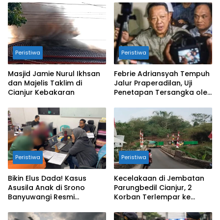
Peristiwa
Peristiwa
Masjid Jamie Nurul Ikhsan
Febrie Adriansyah Tempuh
dan Majelis Taklim di
Jalur Praperadilan, Uji
Cianjur Kebakaran
Penetapan Tersangka oleh
Kejagung dan Polri
Peristiwa
Peristiwa
Bikin Elus Dada! Kasus
Kecelakaan di Jembatan
Asusila Anak di Srono
Parungbedil Cianjur, 2
Banyuwangi Resmi
Korban Terlempar ke
Dibongkar Polisi
Jurang