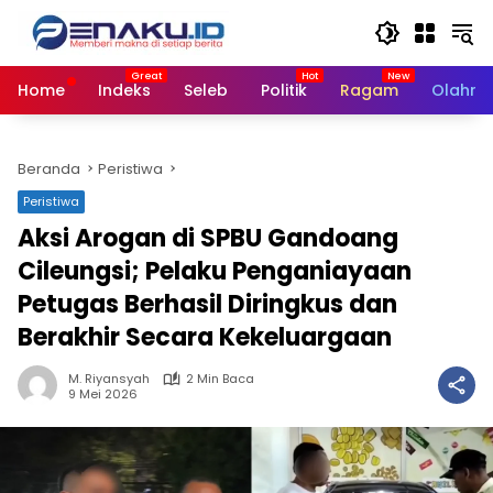
Langsung
ke
konten
Home
Indeks
Seleb
Politik
Ragam
Olahra
Beranda
Peristiwa
Peristiwa
Aksi Arogan di SPBU Gandoang
Cileungsi; Pelaku Penganiayaan
Petugas Berhasil Diringkus dan
Berakhir Secara Kekeluargaan
M. Riyansyah
2 Min Baca
9 Mei 2026