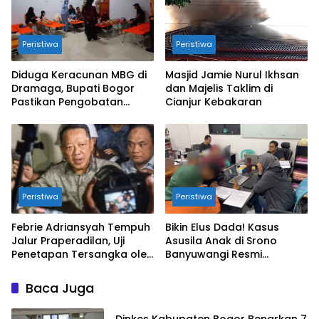
Peristiwa
Peristiwa
Diduga Keracunan MBG di
Masjid Jamie Nurul Ikhsan
Dramaga, Bupati Bogor
dan Majelis Taklim di
Pastikan Pengobatan
Cianjur Kebakaran
Gratis!!
Peristiwa
Peristiwa
Febrie Adriansyah Tempuh
Bikin Elus Dada! Kasus
Jalur Praperadilan, Uji
Asusila Anak di Srono
Penetapan Tersangka oleh
Banyuwangi Resmi
Kejagung dan Polri
Dibongkar Polisi
Baca Juga
Dinkes Kabupaten Bogor Benarkan 7