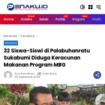
Langsung
ke
konten
Home
Indeks
Seleb
Politik
Ragam
Olahra
Beranda
Peristiwa
Peristiwa
32 Siswa-Siswi di Palabuhanratu
Sukabumi Diduga Keracunan
Makanan Program MBG
Azis Ramdhani
3 Min Baca
25 September 2025