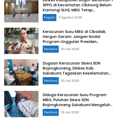
SPPG di Kecamatan Cibinong Belum
Kantongi SLHS, MBG Tetap
Disalurkan
Ragam
3 Agustus 2026
Keracunan Susu MBG di Cibadak,
Hergun Geram: Jangan Nodai
Program Unggulan Presiden
Prabowo!
Peristiwa
30 Juli 2026
Dugaan Keracunan Siswa SDN
Bojongkoneng, Dinkes Kab.
Sukabumi Tegaskan Keselamatan
Anak dan Evaluasi Ketat Dapur
Peristiwa
30 Juli 2026
Nazran SPPG Cibadak 02
Diduga Keracunan Susu Program
MBG, Puluhan Siswa SDN
Bojongkoneng Sukabumi Mengeluh
Mual
Peristiwa
29 Juli 2026