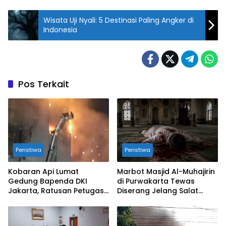
Wisata Uji Nyali: 5 Destinasi Paling Angker di
Indonesia
Pos Terkait
Peristiwa
Peristiwa
Kobaran Api Lumat
Marbot Masjid Al-Muhajirin
Gedung Bapenda DKI
di Purwakarta Tewas
Jakarta, Ratusan Petugas
Diserang Jelang Salat
Diterjunkan
Zuhur