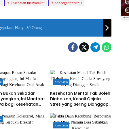
a
kesehatan masyarakat
pencegahan virus
ejutkan, Hanya 89 Orang
an
Kesehatan
n Bukan Sekadar
Kesehatan Mental Tak Boleh
yangkan, Ini Manfaat
Diabaikan, Kenali Gejala
ya bagi Kesehatan
Stres yang Sering Dianggap
nak
Sepele
an
Kesehatan