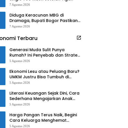
Tahun
7 Agustus 2026
Diduga Keracunan MBG di
Dramaga, Bupati Bogor Pastikan
Pengobatan Gratis!!
7 Agustus 2026
onomi Terbaru
Generasi Muda Sulit Punya
Rumah? Ini Penyebab dan Strategi
Mengatasinya
5 Agustus 2026
Ekonomi Lesu atau Peluang Baru?
UMKM Justru Bisa Tumbuh di
Tengah Ketidakpastian
5 Agustus 2026
Literasi Keuangan Sejak Dini, Cara
Sederhana Mengajarkan Anak
Mengelola Uang
5 Agustus 2026
Harga Pangan Terus Naik, Begini
Cara Keluarga Menghemat
Belanja
5 Agustus 2026