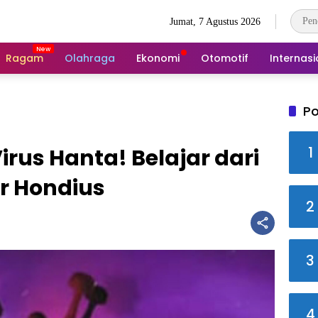
Jumat, 7 Agustus 2026
Ragam
Olahraga
Ekonomi
Otomotif
Internasi
Po
1
rus Hanta! Belajar dari
r Hondius
2
3
4