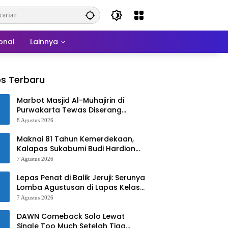
onal
Lainnya
s Terbaru
Marbot Masjid Al-Muhajirin di
Purwakarta Tewas Diserang
Jelang Salat Zuhur
8 Agustus 2026
Maknai 81 Tahun Kemerdekaan,
Kalapas Sukabumi Budi Hardiono
Turun Langsung Salurkan Bantuan
7 Agustus 2026
ke Panti Asuhan
Lepas Penat di Balik Jeruji: Serunya
Lomba Agustusan di Lapas Kelas
IIB Sukabumi
7 Agustus 2026
DAWN Comeback Solo Lewat
Single Too Much Setelah Tiga