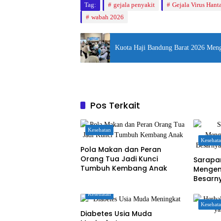
Tag:
gejala penyakit
Gejala Virus Hant
wabah 2026
Kuota Haji Bandung Barat 2026 Meng
Pos Terkait
Kesehatan
Kesehat
Pola Makan dan Peran
Orang Tua Jadi Kunci
Sarapa
Tumbuh Kembang Anak
Mengen
Besarn
Otak A
Kesehatan
Kesehat
Diabetes Usia Muda