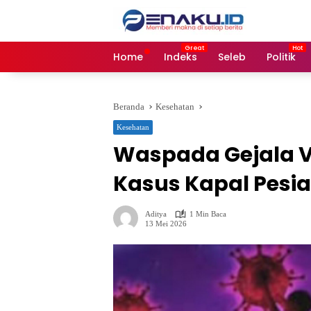
Langsung
ke
konten
Home
Indeks
Seleb
Politik
Beranda
Kesehatan
Kesehatan
Waspada Gejala Vi
Kasus Kapal Pesia
Aditya
1 Min Baca
13 Mei 2026