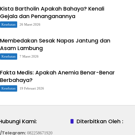
Kista Bartholin Apakah Bahaya? Kenali
Gejala dan Penanganannya
Kesehatan
26 Maret 2026
Membedakan Sesak Napas Jantung dan
Asam Lambung
Kesehatan
7 Maret 2026
Fakta Medis: Apakah Anemia Benar-Benar
Berbahaya?
Kesehatan
19 Februari 2026
Hubungi Kami:
Diterbitkan Oleh :
/Telegram
:
082258671920