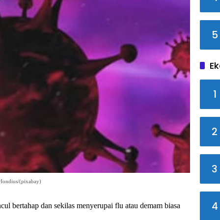
5
Ek
1
2
3
 Hondius/(pixabay)
4
cul bertahap dan sekilas menyerupai flu atau demam biasa