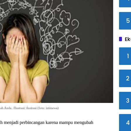
5
Ek
1
2
3
Anda. /Ilustrasi: ilustrasi (foto: istimewa)
4
tengah menjadi perbincangan karena mampu mengubah