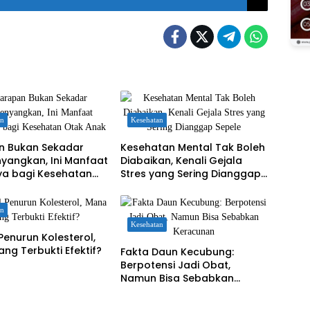
an
Kesehatan
n Bukan Sekadar
Kesehatan Mental Tak Boleh
yangkan, Ini Manfaat
Diabaikan, Kenali Gejala
ya bagi Kesehatan
Stres yang Sering Dianggap
nak
Sepele
an
Kesehatan
Penurun Kolesterol,
ng Terbukti Efektif?
Fakta Daun Kecubung:
Berpotensi Jadi Obat,
Namun Bisa Sebabkan
Keracunan