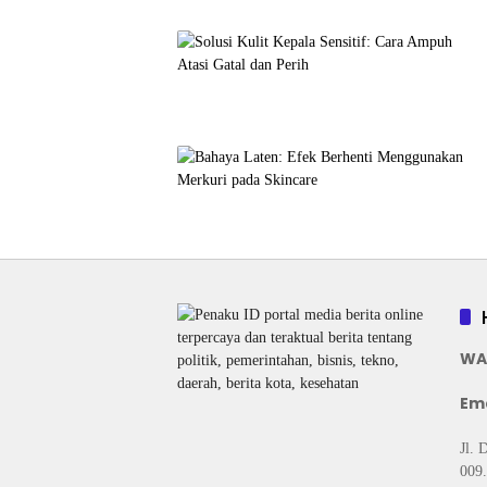
WA
Ema
Jl. 
009.