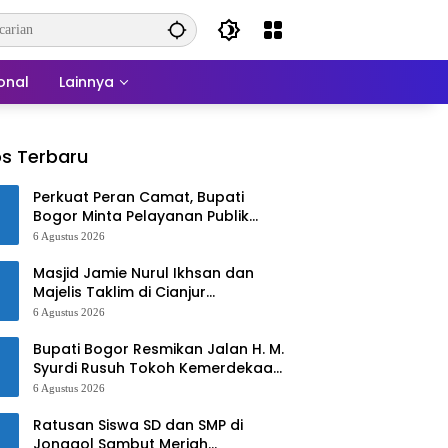
onal
Lainnya
s Terbaru
Perkuat Peran Camat, Bupati
Bogor Minta Pelayanan Publik
Lebih Cepat dan Responsif
6 Agustus 2026
Masjid Jamie Nurul Ikhsan dan
Majelis Taklim di Cianjur
Kebakaran
6 Agustus 2026
Bupati Bogor Resmikan Jalan H. M.
Syurdi Rusuh Tokoh Kemerdekaan
Asal Jonggol
6 Agustus 2026
Ratusan Siswa SD dan SMP di
Jonggol Sambut Meriah