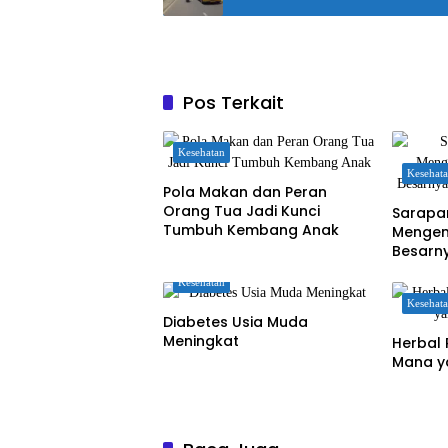
Pos Terkait
Kesehatan
Kesehat
Pola Makan dan Peran
Orang Tua Jadi Kunci
Sarapa
Tumbuh Kembang Anak
Mengen
Besarn
Otak A
Kesehatan
Kesehat
Diabetes Usia Muda
Meningkat
Herbal 
Mana ya