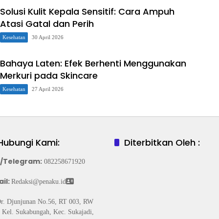
Solusi Kulit Kepala Sensitif: Cara Ampuh
Atasi Gatal dan Perih
Kesehatan
30 April 2026
Bahaya Laten: Efek Berhenti Menggunakan
Merkuri pada Skincare
Kesehatan
27 April 2026
Hubungi Kami:
Diterbitkan Oleh :
/Telegram
:
082258671920
il:
Redaksi@penaku.id
Dr. Djunjunan No.56, RT 003, RW
 Kel. Sukabungah, Kec. Sukajadi,