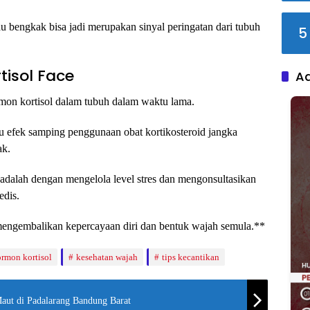
 bengkak bisa jadi merupakan sinyal peringatan dari tubuh
5
tisol Face
A
ormon kortisol dalam tubuh dalam waktu lama.
atau efek samping penggunaan obat kortikosteroid jangka
ak.
adalah dengan mengelola level stres dan mengonsultasikan
edis.
engembalikan kepercayaan diri dan bentuk wajah semula.**
rmon kortisol
kesehatan wajah
tips kecantikan
aut di Padalarang Bandung Barat