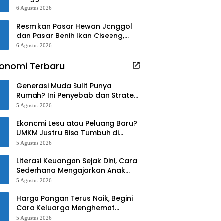
Kedatangan Bupati dan Wabup
6 Agustus 2026
Bogor
Resmikan Pasar Hewan Jonggol
dan Pasar Benih Ikan Ciseeng,
Begini Kata Rudy-Jaro!!
6 Agustus 2026
onomi Terbaru
Generasi Muda Sulit Punya
Rumah? Ini Penyebab dan Strategi
Mengatasinya
5 Agustus 2026
Ekonomi Lesu atau Peluang Baru?
UMKM Justru Bisa Tumbuh di
Tengah Ketidakpastian
5 Agustus 2026
Literasi Keuangan Sejak Dini, Cara
Sederhana Mengajarkan Anak
Mengelola Uang
5 Agustus 2026
Harga Pangan Terus Naik, Begini
Cara Keluarga Menghemat
Belanja
5 Agustus 2026