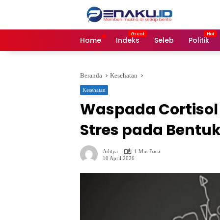
Langsung
ke
konten
Home
Indeks
Seleb
Politik
Beranda
Kesehatan
Kesehatan
Waspada Cortisol
Stres pada Bentu
Aditya
1 Min Baca
10 April 2026