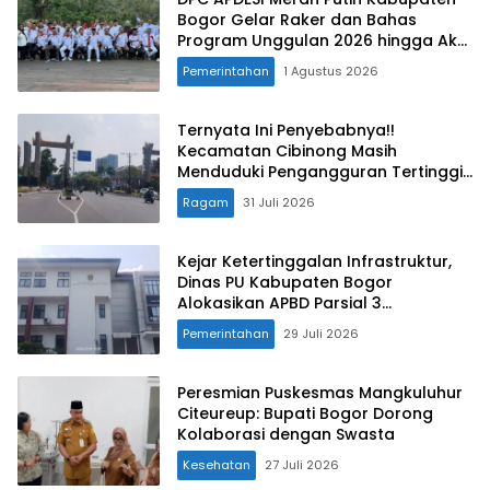
Bogor Gelar Raker dan Bahas
Program Unggulan 2026 hingga Aksi
Kemanusiaan
Pemerintahan
1 Agustus 2026
Ternyata Ini Penyebabnya!!
Kecamatan Cibinong Masih
Menduduki Pengangguran Tertinggi
di Kabupaten Bogor
Ragam
31 Juli 2026
Kejar Ketertinggalan Infrastruktur,
Dinas PU Kabupaten Bogor
Alokasikan APBD Parsial 3
Pembangunan Jalan dan Jembatan
Pemerintahan
29 Juli 2026
Peresmian Puskesmas Mangkuluhur
Citeureup: Bupati Bogor Dorong
Kolaborasi dengan Swasta
Kesehatan
27 Juli 2026