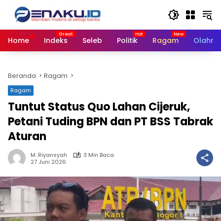
Langsung
ke
konten
Home
Indeks
Seleb
Politik
Ragam
Olahra
Beranda
Ragam
Ragam
Tuntut Status Quo Lahan Cijeruk,
Petani Tuding BPN dan PT BSS Tabrak
Aturan
M. Riyansyah
3 Min Baca
27 Juni 2026