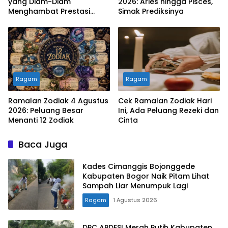
yang Diam-Diam
2026: Aries hingga Pisces,
Menghambat Prestasi
Simak Prediksinya
Anak
Ragam
Ragam
Ramalan Zodiak 4 Agustus
Cek Ramalan Zodiak Hari
2026: Peluang Besar
Ini, Ada Peluang Rezeki dan
Menanti 12 Zodiak
Cinta
Baca Juga
Kades Cimanggis Bojonggede
Kabupaten Bogor Naik Pitam Lihat
Sampah Liar Menumpuk Lagi
Ragam
1 Agustus 2026
DPC APDESI Merah Putih Kabupaten