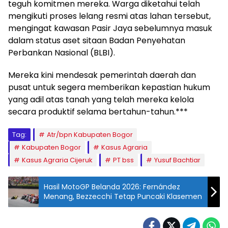
teguh komitmen mereka. Warga diketahui telah
mengikuti proses lelang resmi atas lahan tersebut,
mengingat kawasan Pasir Jaya sebelumnya masuk
dalam status aset sitaan Badan Penyehatan
Perbankan Nasional (BLBI).
Mereka kini mendesak pemerintah daerah dan
pusat untuk segera memberikan kepastian hukum
yang adil atas tanah yang telah mereka kelola
secara produktif selama bertahun-tahun.***
Tag:
Atr/bpn Kabupaten Bogor
Kabupaten Bogor
Kasus Agraria
Kasus Agraria Cijeruk
PT bss
Yusuf Bachtiar
Hasil MotoGP Belanda 2026: Fernández
Menang, Bezzecchi Tetap Puncaki Klasemen