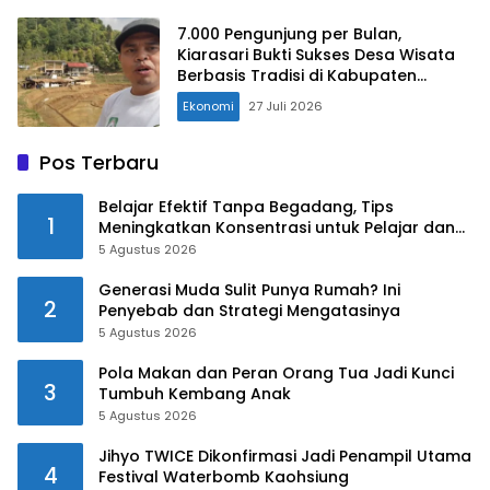
7.000 Pengunjung per Bulan,
Kiarasari Bukti Sukses Desa Wisata
Berbasis Tradisi di Kabupaten
Bogor
Ekonomi
27 Juli 2026
Pos Terbaru
Belajar Efektif Tanpa Begadang, Tips
1
Meningkatkan Konsentrasi untuk Pelajar dan
Mahasiswa
5 Agustus 2026
Generasi Muda Sulit Punya Rumah? Ini
2
Penyebab dan Strategi Mengatasinya
5 Agustus 2026
Pola Makan dan Peran Orang Tua Jadi Kunci
3
Tumbuh Kembang Anak
5 Agustus 2026
Jihyo TWICE Dikonfirmasi Jadi Penampil Utama
4
Festival Waterbomb Kaohsiung