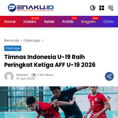
Langsung
ke
konten
Home
Indeks
Seleb
Politik
Ragam
Olahra
Beranda
Olahraga
Olahraga
Timnas Indonesia U-19 Raih
Peringkat Ketiga AFF U-19 2026
Redaksi
2 Min Baca
13 Juni 2026