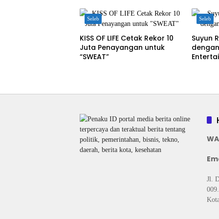
Seleb
Seleb
KISS OF LIFE Cetak Rekor 10
Suyun R
Juta Penayangan untuk
dengan
“SWEAT”
Enterta
WA
Ema
Jl. 
009.
Kota