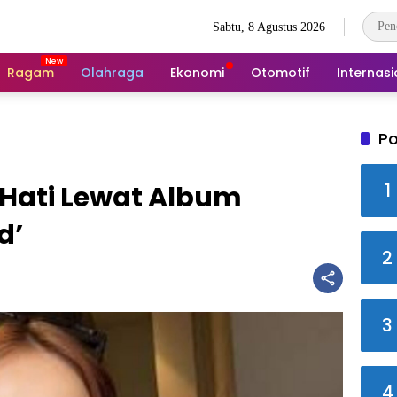
Sabtu, 8 Agustus 2026
Ragam
Olahraga
Ekonomi
Otomotif
Internasi
Po
1
 Hati Lewat Album
d’
2
3
4