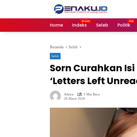
Langsung
ke
konten
Home
Indeks
Seleb
Politik
Beranda
Seleb
Seleb
Sorn Curahkan Isi
‘Letters Left Unrea
Aditya
1 Min Baca
28 Maret 2026