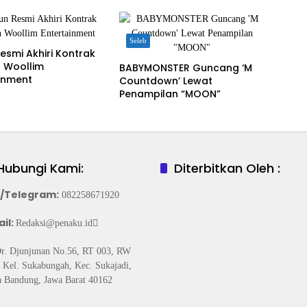
Seleb
esmi Akhiri Kontrak
 Woollim
BABYMONSTER Guncang ‘M
inment
Countdown’ Lewat
Penampilan “MOON”
Hubungi Kami:
Diterbitkan Oleh :
/Telegram
:
082258671920
il:
Redaksi@penaku.id
Dr. Djunjunan No.56, RT 003, RW
 Kel. Sukabungah, Kec. Sukajadi,
 Bandung, Jawa Barat 40162