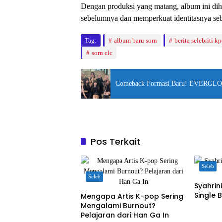
Dengan produksi yang matang, album ini di
sebelumnya dan memperkuat identitasnya se
Tag:
album baru sorn
berita selebriti k
sorn clc
Comeback Formasi Baru! EVERGLOW
Pos Terkait
Seleb
Seleb
Syahri
Single 
Mengapa Artis K-pop Sering
Mengalami Burnout?
Pelajaran dari Han Ga In