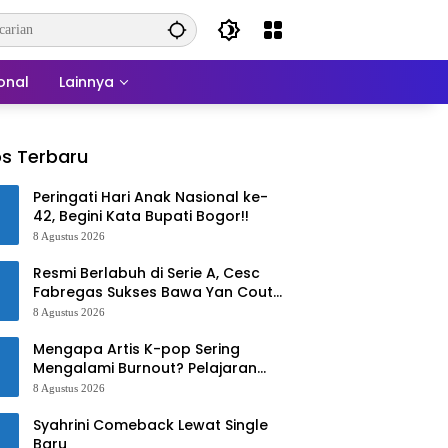
onal
Lainnya
s Terbaru
Peringati Hari Anak Nasional ke-
42, Begini Kata Bupati Bogor!!
8 Agustus 2026
Resmi Berlabuh di Serie A, Cesc
Fabregas Sukses Bawa Yan Couto
ke Como 1907!
8 Agustus 2026
Mengapa Artis K-pop Sering
Mengalami Burnout? Pelajaran
dari Han Ga In
8 Agustus 2026
Syahrini Comeback Lewat Single
Baru