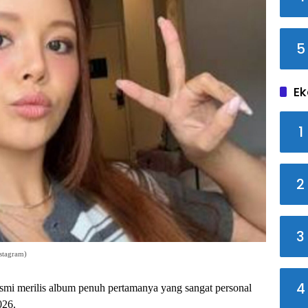
5
Ek
1
2
3
nstagram)
4
esmi merilis album penuh pertamanya yang sangat personal
026.