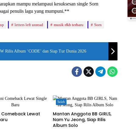
harapkan mampu melampaui kesuksesan single Sorn
bagai penulis lagu yang mumpuni.**
pop
letters left unread
musik r&b terbaru
Sorn
 Rilis Album ‘CODE’ dan Siap Tur Dunia 2026
Seleb
ni Comeback Lewat
Mantan Anggota BB GIRLS,
Baru
Nam Yu Jeong, Siap Rilis
Album Solo