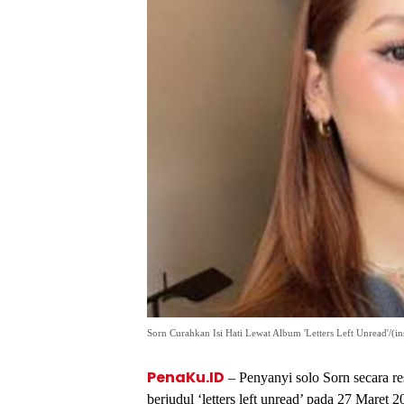
Sorn Curahkan Isi Hati Lewat Album 'Letters Left Unread'/(i
PenaKu.ID
– Penyanyi solo Sorn secara r
berjudul ‘letters left unread’ pada 27 Maret 2