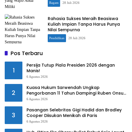
Ragam
28 Juli 2026
Rahasia Sukses Meraih Beasiswa
Kuliah Impian Tanpa Harus Punya
Nilai Sempurna
Pendidikan
28 Juli 2026
Pos Terbaru
Persija Tutup Piala Presiden 2026 dengan
1
Manis!
6 Agustus 2026
Kuasa Hukum Sarwendah Ungkap
2
Pengorbanan 11 Tahun Dampingi Ruben Onsu
Saat Sakit
6 Agustus 2026
Pasangan Selebritas Gigi Hadid dan Bradley
3
Cooper Diisukan Menikah di Paris
6 Agustus 2026