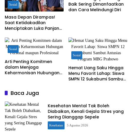
Baik Sering Dimanfaatkan
Sosial
dan Cara Melindungi Diri
Masa Depan Dirampas!
Saat Ketidakadilan
Menciptakan Luka Panjang
bagi Anak Bangsa
Sosial
Sosial
Arti Penting Komitmen
dalam Menjaga
Hemat Uang Saku Hingga
Keharmonisan Hubungan
Menu Favorit Lahap: Siswa
Personal maupun
SMPN 12 Sukabumi Sambut
Profesional
Antusias Program MBG
Prabowo
Baca Juga
Kesehatan Mental Tak Boleh
Diabaikan, Kenali Gejala Stres yang
Sering Dianggap Sepele
Kesehatan
5 Agustus 2026