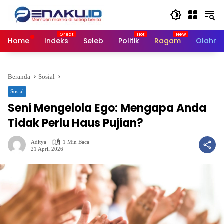
Langsung
ke
konten
Home
Indeks
Seleb
Politik
Ragam
Olahra
Beranda
Sosial
Sosial
Seni Mengelola Ego: Mengapa Anda
Tidak Perlu Haus Pujian?
Aditya
1 Min Baca
21 April 2026