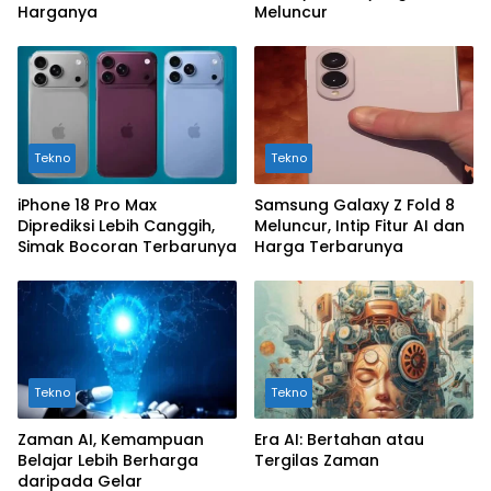
Harganya
Meluncur
Tekno
Tekno
iPhone 18 Pro Max
Samsung Galaxy Z Fold 8
Diprediksi Lebih Canggih,
Meluncur, Intip Fitur AI dan
Simak Bocoran Terbarunya
Harga Terbarunya
Tekno
Tekno
Zaman AI, Kemampuan
Era AI: Bertahan atau
Belajar Lebih Berharga
Tergilas Zaman
daripada Gelar