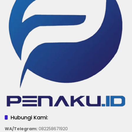
Hubungi Kami:
WA/Telegram
:
082258671920