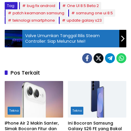
Tag:
bug fix android
One UI 8.5 Beta 2
patch keamanan samsung
samsung one ui 8.5
teknologi smartphone
update galaxy s23
Valve Umumkan Tanggal Rilis Steam
Controller: Siap Meluncur Mei!
Pos Terkait
Tekno
Tekno
iPhone Air 2 Makin Santer,
Ini Bocoran Samsung
Simak Bocoran Fitur dan
Galaxy S26 FE yang Bakal