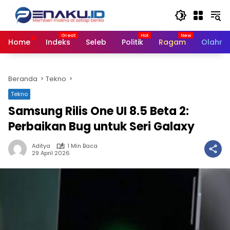
Langsung
ke
konten
Home
Indeks
Seleb
Politik
Ragam
Olahra
Beranda
Tekno
Tekno
Samsung Rilis One UI 8.5 Beta 2:
Perbaikan Bug untuk Seri Galaxy
Aditya
1 Min Baca
29 April 2026