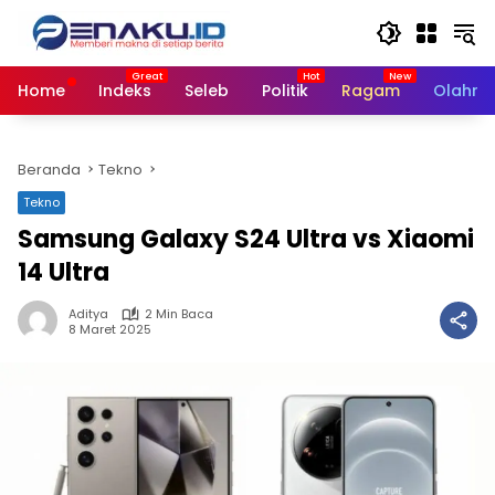
Langsung
ke
konten
Home
Indeks
Seleb
Politik
Ragam
Olahra
Beranda
Tekno
Tekno
Samsung Galaxy S24 Ultra vs Xiaomi
14 Ultra
Aditya
2 Min Baca
8 Maret 2025