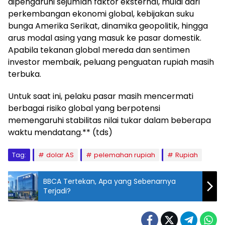
dipengaruhi sejumlah faktor eksternal, mulai dari
perkembangan ekonomi global, kebijakan suku
bunga Amerika Serikat, dinamika geopolitik, hingga
arus modal asing yang masuk ke pasar domestik.
Apabila tekanan global mereda dan sentimen
investor membaik, peluang penguatan rupiah masih
terbuka.
Untuk saat ini, pelaku pasar masih mencermati
berbagai risiko global yang berpotensi
memengaruhi stabilitas nilai tukar dalam beberapa
waktu mendatang.** (tds)
Tag:
dolar AS
pelemahan rupiah
Rupiah
BBCA Tertekan, Apa yang Sebenarnya
Terjadi?