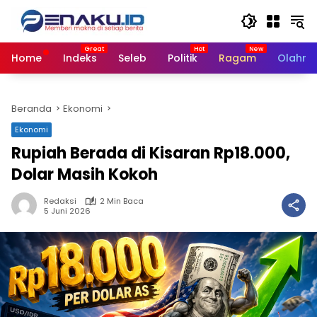
Langsung
ke
konten
Home
Indeks
Seleb
Politik
Ragam
Olahra
Beranda
Ekonomi
Ekonomi
Rupiah Berada di Kisaran Rp18.000,
Dolar Masih Kokoh
Redaksi
2 Min Baca
5 Juni 2026