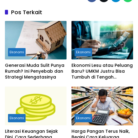
Pos Terkait
Ekonomi
Ekonomi
Generasi Muda Sulit Punya
Ekonomi Lesu atau Peluang
Rumah? Ini Penyebab dan
Baru? UMKM Justru Bisa
Strategi Mengatasinya
Tumbuh di Tengah
Ketidakpastian
Ekonomi
Ekonomi
Literasi Keuangan Sejak
Harga Pangan Terus Naik,
Dini, Cara Sederhana
Begini Cara Keluarga