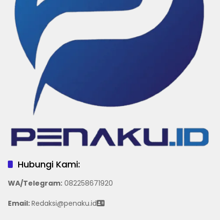
Hubungi Kami:
WA/Telegram
:
082258671920
Email:
Redaksi@penaku.id