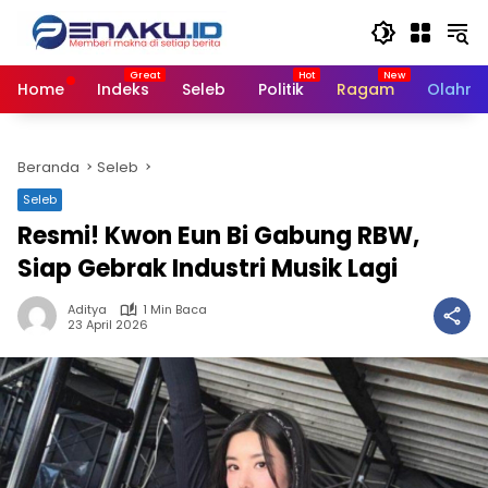
Langsung
ke
konten
Home
Indeks
Seleb
Politik
Ragam
Olahra
Beranda
Seleb
Seleb
Resmi! Kwon Eun Bi Gabung RBW,
Siap Gebrak Industri Musik Lagi
Aditya
1 Min Baca
23 April 2026