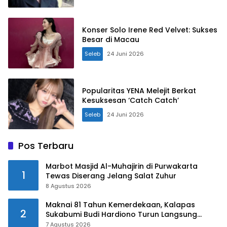
Konser Solo Irene Red Velvet: Sukses
Besar di Macau
Seleb
24 Juni 2026
Popularitas YENA Melejit Berkat
Kesuksesan ‘Catch Catch’
Seleb
24 Juni 2026
Pos Terbaru
Marbot Masjid Al-Muhajirin di Purwakarta
1
Tewas Diserang Jelang Salat Zuhur
8 Agustus 2026
Maknai 81 Tahun Kemerdekaan, Kalapas
2
Sukabumi Budi Hardiono Turun Langsung
Salurkan Bantuan ke Panti Asuhan
7 Agustus 2026