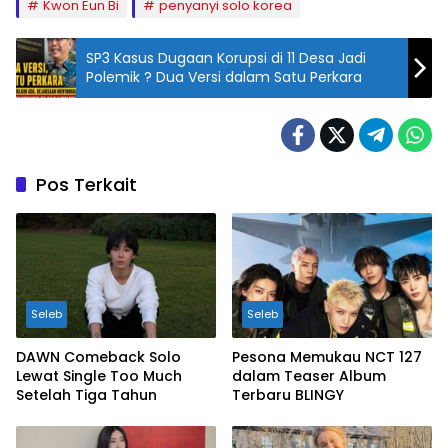
Kwon Eun Bi
penyanyi solo korea
SP3 Kasus Dugaan Korupsi di 11 Desa Jadi
Polemik ? Dua Versi dalam Satu Perkara
Pos Terkait
Seleb
Seleb
DAWN Comeback Solo
Pesona Memukau NCT 127
Lewat Single Too Much
dalam Teaser Album
Setelah Tiga Tahun
Terbaru BLINGY