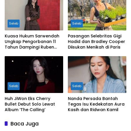
Seleb
Seleb
Kuasa Hukum Sarwendah
Pasangan Selebritas Gigi
Ungkap Pengorbanan 11
Hadid dan Bradley Cooper
Tahun Dampingi Ruben
Diisukan Menikah di Paris
Onsu Saat Sakit
Seleb
Seleb
Huh JiWon Eks Cherry
Nanda Persada Bantah
Bullet Debut Solo Lewat
Tegas Isu Kedekatan Aura
Album ‘The Calling’
Kasih dan Ridwan Kamil
Baca Juga