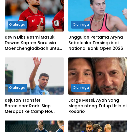
Olahraga
Olahraga
Kevin Diks Resmi Masuk
Unggulan Pertama Aryna
Dewan Kapten Borussia
Sabalenka Tersingkir di
Moenchengladbach untuk
National Bank Open 2026
Musim 2026/2027
Olahraga
Olahraga
Kejutan Transfer
Jorge Messi, Ayah Sang
Barcelona: Rodri Siap
Megabintang Tutup Usia di
Merapat ke Camp Nou
Rosario
dengan Mahar Fantastis!