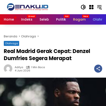
Langsung
ke
konten
Home
Indeks
Seleb
Politik
Ragam
Olahra
Beranda
Olahraga
Olahraga
Real Madrid Gerak Cepat: Denzel
Dumfries Segera Merapat
Aditya
1 Min Baca
4 Juni 2026