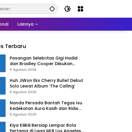
onal
Lainnya
s Terbaru
Pasangan Selebritas Gigi Hadid
dan Bradley Cooper Diisukan
Menikah di Paris
6 Agustus 2026
Huh JiWon Eks Cherry Bullet Debut
Solo Lewat Album ‘The Calling’
6 Agustus 2026
Nanda Persada Bantah Tegas Isu
Kedekatan Aura Kasih dan Ridwan
Kamil
6 Agustus 2026
Kiya KiiiKiii Bersiap Lempar Bola
Pertama di Laga MLB Los Angeles