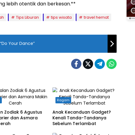
 lebih otentik dan berkesan.**
ah
Tips Liburan
tips wisata
travel hemat
n “Do Your Dance”
m
Ragam
n Zodiak 6 Agustus
Anak Kecanduan Gadget?
arier dan Asmara
Kenali Tanda-Tandanya
Cerah
Sebelum Terlambat