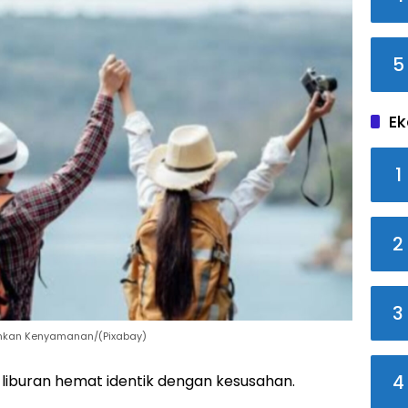
5
Ek
1
2
3
nkan Kenyamanan/(Pixabay)
4
liburan hemat identik dengan kesusahan.