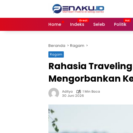
Langsung
ke
konten
Home
Indeks
Seleb
Politik
Beranda
Ragam
Ragam
Rahasia Travelin
Mengorbankan K
Aditya
1 Min Baca
30 Juni 2026