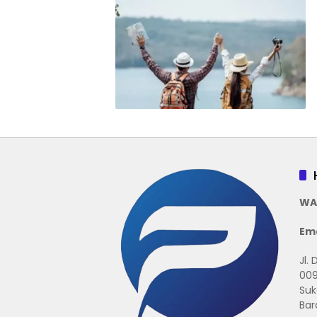
WA
Ema
Jl.
009
Suk
Bar