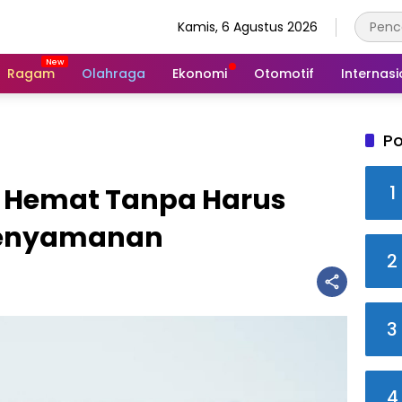
Kamis, 6 Agustus 2026
Ragam
Olahraga
Ekonomi
Otomotif
Internasi
Po
1
g Hemat Tanpa Harus
enyamanan
2
3
4