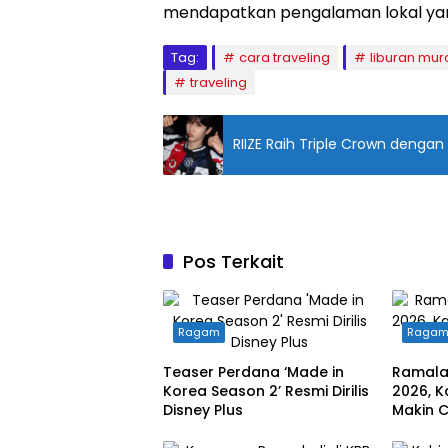
mendapatkan pengalaman lokal yang
Tag:
cara traveling
liburan mur
traveling
RIIZE Raih Triple Crown denga
Pos Terkait
Ragam
Raga
Teaser Perdana ‘Made in
Ramala
Korea Season 2’ Resmi Dirilis
2026, K
Disney Plus
Makin 