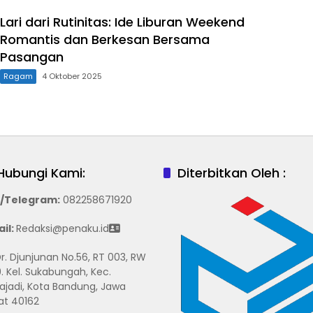
Lari dari Rutinitas: Ide Liburan Weekend
Romantis dan Berkesan Bersama
Pasangan
Ragam
4 Oktober 2025
Hubungi Kami:
Diterbitkan Oleh :
/Telegram
:
082258671920
il:
Redaksi@penaku.id
 Dr. Djunjunan No.56, RT 003, RW
. Kel. Sukabungah, Kec.
ajadi, Kota Bandung, Jawa
at 40162