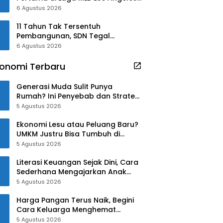
Angels
6 Agustus 2026
​11 Tahun Tak Tersentuh
Pembangunan, SDN Tegal
Benteng Kini Punya Wajah Baru di
6 Agustus 2026
Bawah Kepemimpinan Rudy-Jaro
onomi Terbaru
Generasi Muda Sulit Punya
Rumah? Ini Penyebab dan Strategi
Mengatasinya
5 Agustus 2026
Ekonomi Lesu atau Peluang Baru?
UMKM Justru Bisa Tumbuh di
Tengah Ketidakpastian
5 Agustus 2026
Literasi Keuangan Sejak Dini, Cara
Sederhana Mengajarkan Anak
Mengelola Uang
5 Agustus 2026
Harga Pangan Terus Naik, Begini
Cara Keluarga Menghemat
Belanja
5 Agustus 2026