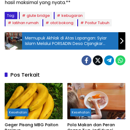
hasil maksimal yang nyata.**
Tag:
glute bridge
kebugaran
latihan rumah
otot bokong
Postur Tubuh
Memupuk Akhlak di Atas Lapangan: Syiar
Islam Melalui PORSADIN Desa Cijangkar
Kecamatan Nyalindung Sukabumi
Pos Terkait
Kesehatan
Kesehatan
Geger Pisang MBG Paiton
Pola Makan dan Peran