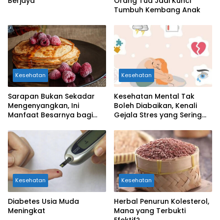
Berjaya
Orang Tua Jadi Kunci
Tumbuh Kembang Anak
Kesehatan
Kesehatan
Sarapan Bukan Sekadar
Kesehatan Mental Tak
Mengenyangkan, Ini
Boleh Diabaikan, Kenali
Manfaat Besarnya bagi
Gejala Stres yang Sering
Kesehatan Otak Anak
Dianggap Sepele
Kesehatan
Kesehatan
Diabetes Usia Muda
Herbal Penurun Kolesterol,
Meningkat
Mana yang Terbukti
Efektif?