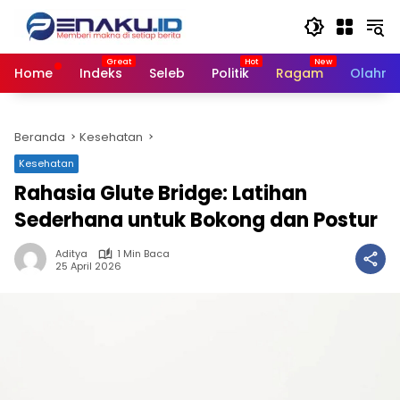
Langsung
ke
konten
Home
Indeks
Seleb
Politik
Ragam
Olahra
Beranda
Kesehatan
Kesehatan
Rahasia Glute Bridge: Latihan
Sederhana untuk Bokong dan Postur
Aditya
1 Min Baca
25 April 2026