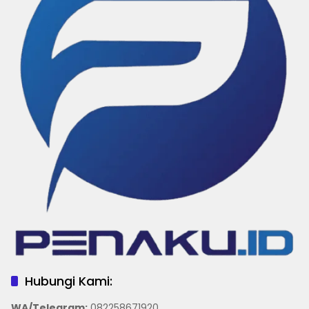
Hubungi Kami:
WA/Telegram
:
082258671920