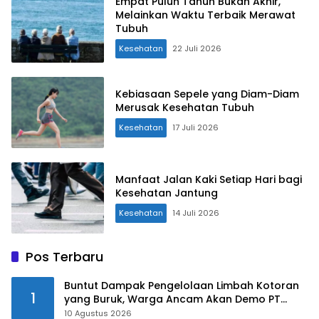
Empat Puluh Tahun Bukan Akhir,
Melainkan Waktu Terbaik Merawat
Tubuh
Kesehatan
22 Juli 2026
Kebiasaan Sepele yang Diam-Diam
Merusak Kesehatan Tubuh
Kesehatan
17 Juli 2026
Manfaat Jalan Kaki Setiap Hari bagi
Kesehatan Jantung
Kesehatan
14 Juli 2026
Pos Terbaru
Buntut Dampak Pengelolaan Limbah Kotoran
1
yang Buruk, Warga Ancam Akan Demo PT
Nusa Farm Purwakarta
10 Agustus 2026