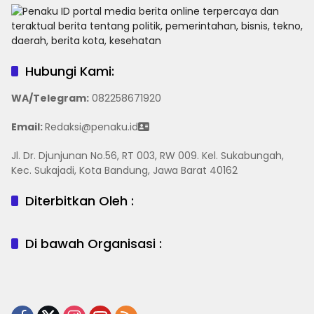
Hubungi Kami:
WA/Telegram
:
082258671920
Email:
Redaksi@penaku.id
Jl. Dr. Djunjunan No.56, RT 003, RW 009. Kel. Sukabungah,
Kec. Sukajadi, Kota Bandung, Jawa Barat 40162
Diterbitkan Oleh :
Di bawah Organisasi :