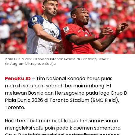
Piala Dunia 2026: Kanada Ditahan Bosnia di Kandang Sendiri.
/Instagram bih.reprezentacija
PenaKu.ID
– Tim Nasional Kanada harus puas
meraih satu poin setelah bermain imbang 1-1
melawan Bosnia dan Herzegovina pada laga Grup B
Piala Dunia 2026 di Toronto Stadium (BMO Field),
Toronto.
Hasil tersebut membuat kedua tim sama-sama
mengoleksi satu poin pada klasemen sementara