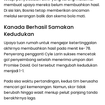
membuat upaya mereka belum membuahkan hasil.
Di sisi lain, Bosnia tetap memberikan ancaman
melalui serangan balik dan skema bola mati.
Kanada Berhasil Samakan
Kedudukan
Upaya tuan rumah untuk mengejar ketertinggalan
akhirnya membuahkan hasil pada menit ke-78.
Penyerang pengganti Cyle Larin sukses mencetak
gol penyeimbang setelah menerima umpan dari
Promise David. Gol tersebut mengubah kedudukan
menjadi 1-1.
Pada sisa waktu pertandingan, kedua tim berusaha
mencari gol kemenangan. Namun, skor tidak
berubah hingga wasit meniup peluit panjang tanda
berakhirnya laga.