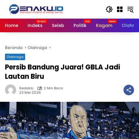
Langsung
ke
konten
Home
Indeks
Seleb
Politik
Ragam
Olahra
Beranda
Olahraga
Olahraga
Persib Bandung Juara! GBLA Jadi
Lautan Biru
Redaksi
2 Min Baca
23 Mei 2026