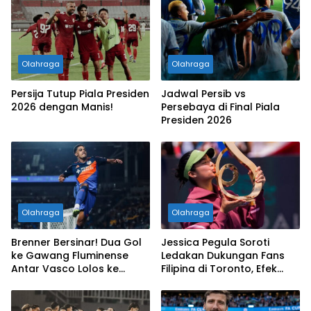
Olahraga
Olahraga
Persija Tutup Piala Presiden
Jadwal Persib vs
2026 dengan Manis!
Persebaya di Final Piala
Presiden 2026
Olahraga
Olahraga
Brenner Bersinar! Dua Gol
Jessica Pegula Soroti
ke Gawang Fluminense
Ledakan Dukungan Fans
Antar Vasco Lolos ke
Filipina di Toronto, Efek
Perempat Final Copa do
Alexandra Eala Makin
Brasil
Terasa