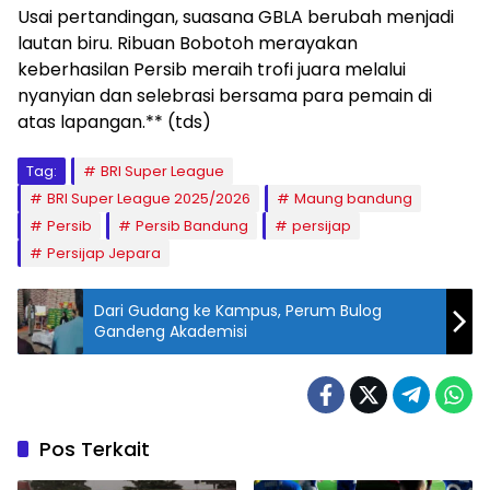
Usai pertandingan, suasana GBLA berubah menjadi
lautan biru. Ribuan Bobotoh merayakan
keberhasilan Persib meraih trofi juara melalui
nyanyian dan selebrasi bersama para pemain di
atas lapangan.** (tds)
Tag:
BRI Super League
BRI Super League 2025/2026
Maung bandung
Persib
Persib Bandung
persijap
Persijap Jepara
Dari Gudang ke Kampus, Perum Bulog
Gandeng Akademisi
Pos Terkait