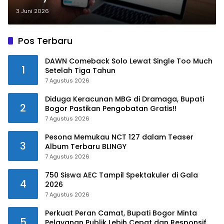
Sepanjang Sejarah Hantam Pasar
3 Juni 2026
Modal
Pos Terbaru
DAWN Comeback Solo Lewat Single Too Much
1
Setelah Tiga Tahun
7 Agustus 2026
Diduga Keracunan MBG di Dramaga, Bupati
2
Bogor Pastikan Pengobatan Gratis!!
7 Agustus 2026
Pesona Memukau NCT 127 dalam Teaser
3
Album Terbaru BLINGY
7 Agustus 2026
750 Siswa AEC Tampil Spektakuler di Gala
4
2026
7 Agustus 2026
Perkuat Peran Camat, Bupati Bogor Minta
5
Pelayanan Publik Lebih Cepat dan Responsif