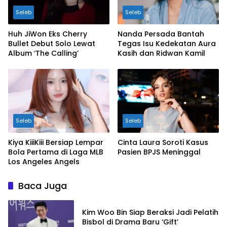
Seleb
Seleb
Huh JiWon Eks Cherry
Nanda Persada Bantah
Bullet Debut Solo Lewat
Tegas Isu Kedekatan Aura
Album ‘The Calling’
Kasih dan Ridwan Kamil
Seleb
Seleb
Kiya KiiiKiii Bersiap Lempar
Cinta Laura Soroti Kasus
Bola Pertama di Laga MLB
Pasien BPJS Meninggal
Los Angeles Angels
Baca Juga
Kim Woo Bin Siap Beraksi Jadi Pelatih
Bisbol di Drama Baru ‘Gift’