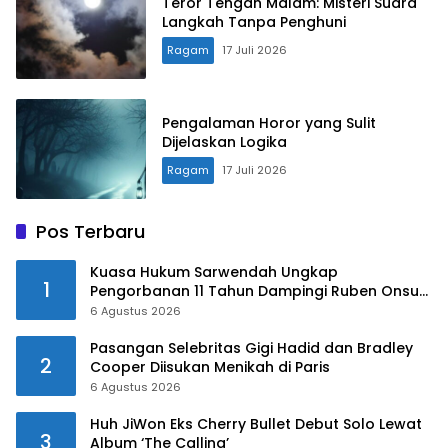
Teror Tengah Malam: Misteri Suara
Langkah Tanpa Penghuni
Ragam
17 Juli 2026
Pengalaman Horor yang Sulit
Dijelaskan Logika
Ragam
17 Juli 2026
Pos Terbaru
Kuasa Hukum Sarwendah Ungkap
1
Pengorbanan 11 Tahun Dampingi Ruben Onsu
Saat Sakit
6 Agustus 2026
Pasangan Selebritas Gigi Hadid dan Bradley
2
Cooper Diisukan Menikah di Paris
6 Agustus 2026
Huh JiWon Eks Cherry Bullet Debut Solo Lewat
3
Album ‘The Calling’