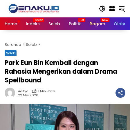
Langsung
ke
konten
Home
Indeks
Seleb
Politik
Ragam
Olahra
Beranda
Seleb
Seleb
Park Eun Bin Kembali dengan
Rahasia Mengerikan dalam Drama
Spellbound
Aditya
1 Min Baca
22 Mei 2026