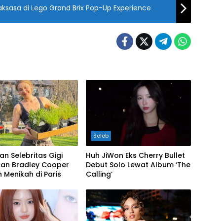
aksasa di Lego Grand Brix Pop-Up Experience
Seleb
n Selebritas Gigi
Huh JiWon Eks Cherry Bullet
dan Bradley Cooper
Debut Solo Lewat Album ‘The
n Menikah di Paris
Calling’