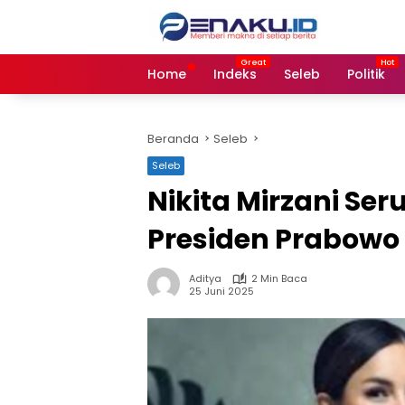
Langsung
ke
konten
Home
Indeks
Seleb
Politik
Beranda
Seleb
Seleb
Nikita Mirzani Ser
Presiden Prabowo
Aditya
2 Min Baca
25 Juni 2025