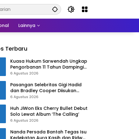
onal
Lainnya
s Terbaru
Kuasa Hukum Sarwendah Ungkap
Pengorbanan 11 Tahun Dampingi
Ruben Onsu Saat Sakit
6 Agustus 2026
Pasangan Selebritas Gigi Hadid
dan Bradley Cooper Diisukan
Menikah di Paris
6 Agustus 2026
Huh JiWon Eks Cherry Bullet Debut
Solo Lewat Album ‘The Calling’
6 Agustus 2026
Nanda Persada Bantah Tegas Isu
Kedekatan Aura Kasih dan Ridwan