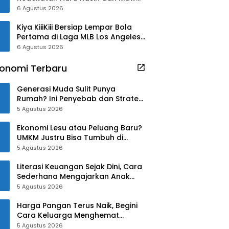
Kamil
6 Agustus 2026
Kiya KiiiKiii Bersiap Lempar Bola
Pertama di Laga MLB Los Angeles
Angels
6 Agustus 2026
onomi Terbaru
Generasi Muda Sulit Punya
Rumah? Ini Penyebab dan Strategi
Mengatasinya
5 Agustus 2026
Ekonomi Lesu atau Peluang Baru?
UMKM Justru Bisa Tumbuh di
Tengah Ketidakpastian
5 Agustus 2026
Literasi Keuangan Sejak Dini, Cara
Sederhana Mengajarkan Anak
Mengelola Uang
5 Agustus 2026
Harga Pangan Terus Naik, Begini
Cara Keluarga Menghemat
Belanja
5 Agustus 2026