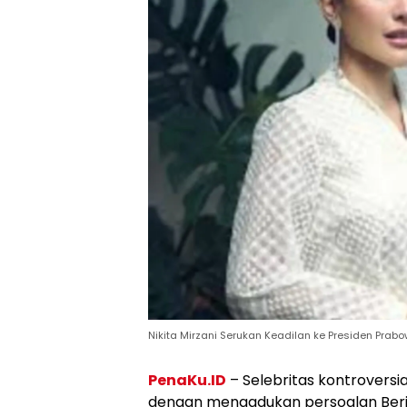
Nikita Mirzani Serukan Keadilan ke Presiden Prabo
PenaKu.ID
– Selebritas kontroversia
dengan mengadukan persoalan Beri