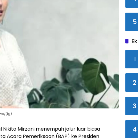
5
Ek
1
2
3
wo/(ig)
4
l Nikita Mirzani menempuh jalur luar biasa
ta Acara Pemeriksaan (BAP) ke Presiden