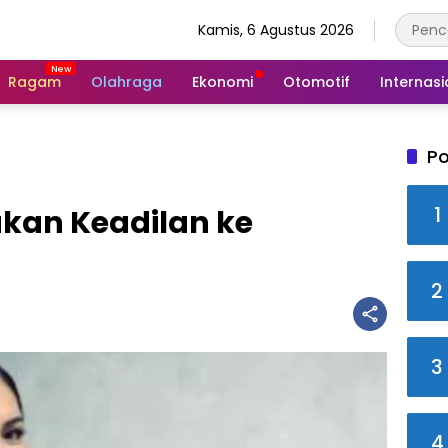
Kamis, 6 Agustus 2026
Ragam
Olahraga
Ekonomi
Otomotif
Internasi
Po
1
ukan Keadilan ke
2
3
4