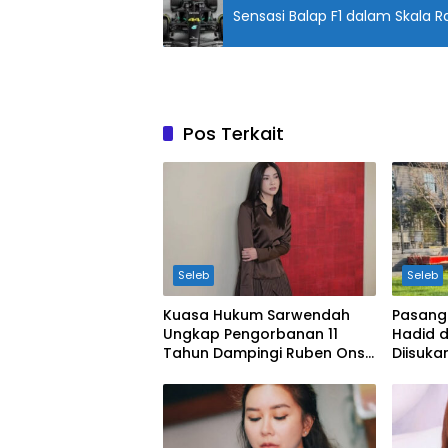
Sensasi Balap F1 dalam Skala R
Pos Terkait
Seleb
Seleb
Kuasa Hukum Sarwendah
Pasanga
Ungkap Pengorbanan 11
Hadid 
Tahun Dampingi Ruben Onsu
Diisuka
Saat Sakit