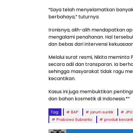
“Saya telah menyelamatkan banyak
berbahaya,” tuturnya.
Ironisnya, alih-alih mendapatkan ap
mengalami penahanan. Hal tersebu
dan bebas dari intervensi kekuasaan
Melalui surat resmi, Nikita memin
secara adil dan transparan. Ia berha
sehingga masyarakat tidak ragu m
kecantikan.
Kasus ini juga membuktikan penting
dan bahan kosmetik di Indonesia.*”
Tag:
BAP
jarum suntik
JPU
Prabowo Subianto
produk kecant