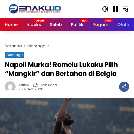
Langsung
ke
konten
Home
Indeks
Seleb
Politik
Ragam
Olahra
Beranda
Olahraga
Olahraga
Napoli Murka! Romelu Lukaku Pilih
“Mangkir” dan Bertahan di Belgia
Aditya
1 Min Baca
28 Maret 2026