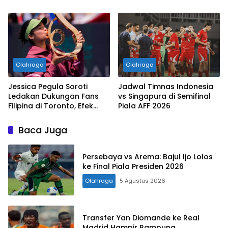
Perempat Final Copa do
Brasil
Olahraga
Olahraga
Jessica Pegula Soroti
Jadwal Timnas Indonesia
Ledakan Dukungan Fans
vs Singapura di Semifinal
Filipina di Toronto, Efek
Piala AFF 2026
Alexandra Eala Makin
Terasa
Baca Juga
Persebaya vs Arema: Bajul Ijo Lolos
ke Final Piala Presiden 2026
Olahraga
5 Agustus 2026
Transfer Yan Diomande ke Real
Madrid Hampir Rampung