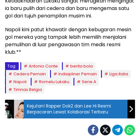
Ketidakhadiran Lukaku sangat merugikan mengingat
ia baru pulih dari cedera dan baru mengemas satu
gol dari tujuh penampilan musim ini.
Napoli kini patut khawatir dengan kebugaran mesin
gol mereka yang tampak lebih memilih menjalani
pemulihan di luar pengawasan tim medis resmi
klub.**
Tag:
Antonio Conte
berita bola
Cedera Pemain
Indisipliner Pemain
Liga italia
Napoli
Romelu Lukaku
Serie A
Timnas Belgia
Kejutan! Rapper Dok2 dan Lee Hi Resmi
Berpacaran Lewat Kolaborasi Terbaru