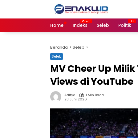
Langsung
ke
konten
Home
Indeks
Seleb
Politik
Beranda
Seleb
Seleb
MV Cheer Up Mili
Views di YouTube
Aditya
1 Min Baca
23 Juni 2026