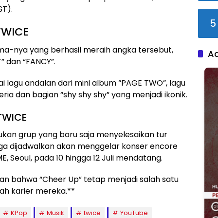
ST).
5
TWICE
ima-nya yang berhasil meraih angka tersebut,
A
T” dan “FANCY”.
agai lagu andalan dari mini album “PAGE TWO”, lagu
eria dan bagian “shy shy shy” yang menjadi ikonik.
TWICE
bukan grup yang baru saja menyelesaikan tur
juga dijadwalkan akan menggelar konser encore
, Seoul, pada 10 hingga 12 Juli mendatang.
an bahwa “Cheer Up” tetap menjadi salah satu
rah karier mereka.**
KPop
Musik
twice
YouTube