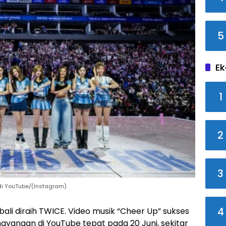
5
Ek
1
2
3
di YouTube/(Instagram)
4
ali diraih TWICE. Video musik “Cheer Up” sukses
ayangan di YouTube tepat pada 20 Juni, sekitar