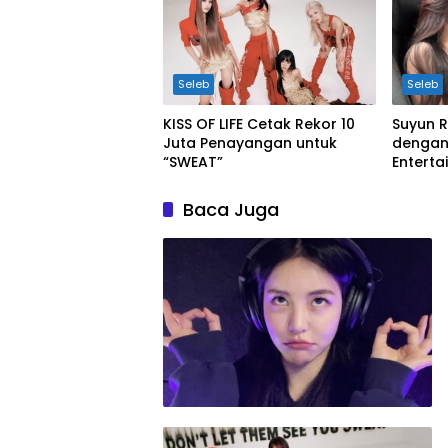
Seleb
Seleb
KISS OF LIFE Cetak Rekor 10
Suyun R
Juta Penayangan untuk
dengan
“SWEAT”
Enterta
Baca Juga