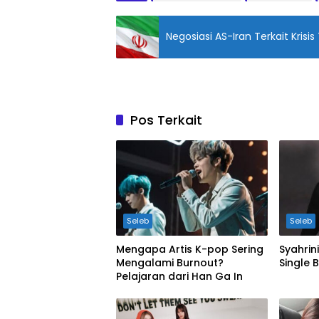
Negosiasi AS-Iran Terkait Krisi
Pos Terkait
Seleb
Seleb
Mengapa Artis K-pop Sering
Syahri
Mengalami Burnout?
Single 
Pelajaran dari Han Ga In