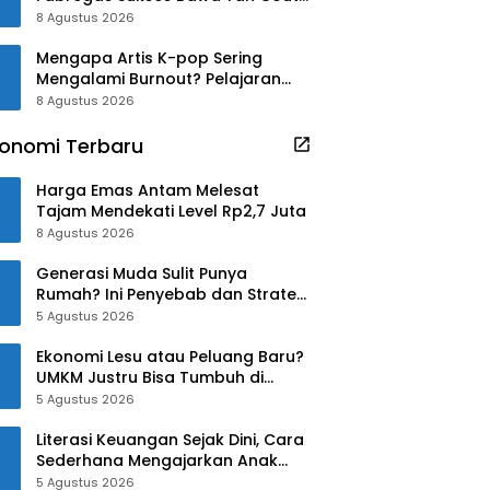
ke Como 1907!
8 Agustus 2026
Mengapa Artis K-pop Sering
Mengalami Burnout? Pelajaran
dari Han Ga In
8 Agustus 2026
onomi Terbaru
Harga Emas Antam Melesat
Tajam Mendekati Level Rp2,7 Juta
8 Agustus 2026
Generasi Muda Sulit Punya
Rumah? Ini Penyebab dan Strategi
Mengatasinya
5 Agustus 2026
Ekonomi Lesu atau Peluang Baru?
UMKM Justru Bisa Tumbuh di
Tengah Ketidakpastian
5 Agustus 2026
Literasi Keuangan Sejak Dini, Cara
Sederhana Mengajarkan Anak
Mengelola Uang
5 Agustus 2026