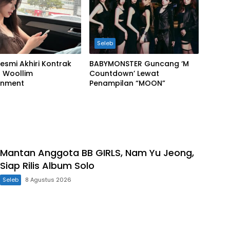
Seleb
esmi Akhiri Kontrak
BABYMONSTER Guncang ‘M
 Woollim
Countdown’ Lewat
inment
Penampilan “MOON”
Mantan Anggota BB GIRLS, Nam Yu Jeong,
Siap Rilis Album Solo
Seleb
8 Agustus 2026