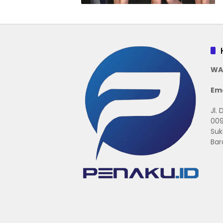
WA
Ema
Jl.
009
Suk
Bar