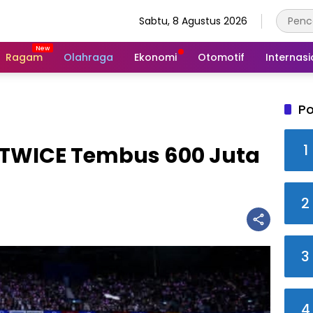
Sabtu, 8 Agustus 2026
Ragam
Olahraga
Ekonomi
Otomotif
Internasi
Po
1
k TWICE Tembus 600 Juta
2
3
4