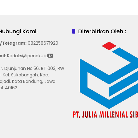
Hubungi Kami:
Diterbitkan Oleh :
/Telegram
:
082258671920
il:
Redaksi@penaku.id
 Dr. Djunjunan No.56, RT 003, RW
. Kel. Sukabungah, Kec.
ajadi, Kota Bandung, Jawa
at 40162