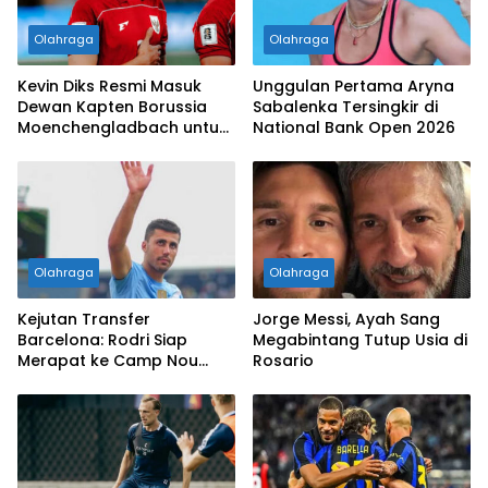
Olahraga
Olahraga
Kevin Diks Resmi Masuk
Unggulan Pertama Aryna
Dewan Kapten Borussia
Sabalenka Tersingkir di
Moenchengladbach untuk
National Bank Open 2026
Musim 2026/2027
Olahraga
Olahraga
Kejutan Transfer
Jorge Messi, Ayah Sang
Barcelona: Rodri Siap
Megabintang Tutup Usia di
Merapat ke Camp Nou
Rosario
dengan Mahar Fantastis!