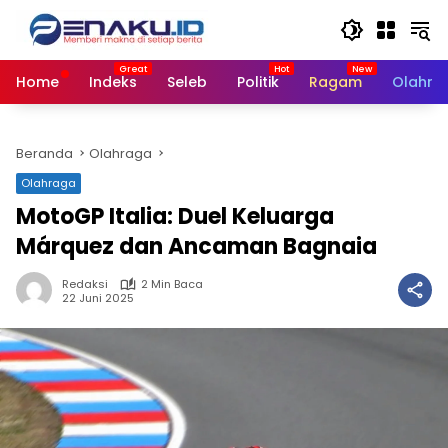
Langsung
ke
konten
Home
Indeks
Seleb
Politik
Ragam
Olahra
Beranda
Olahraga
Olahraga
MotoGP Italia: Duel Keluarga
Márquez dan Ancaman Bagnaia
Redaksi
2 Min Baca
22 Juni 2025