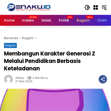
Langsung
ke
konten
Home
Indeks
Seleb
Politik
Ragam
Olahra
Beranda
Ragam
Ragam
Membangun Karakter Generasi Z
Melalui Pendidikan Berbasis
Keteladanan
Aditya
2 Min Baca
27 Mei 2026