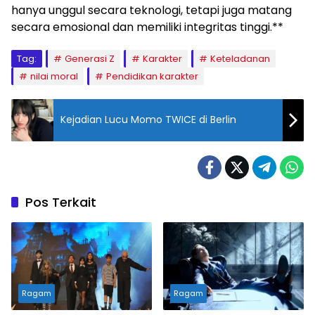
hanya unggul secara teknologi, tetapi juga matang
secara emosional dan memiliki integritas tinggi.**
Tag:
Generasi Z
Karakter
Keteladanan
nilai moral
Pendidikan karakter
Kejadian Lucu Momo TWICE di Berlin
Pos Terkait
Ragam
Ragam