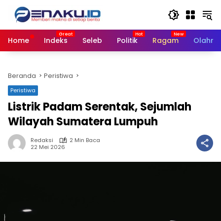
Langsung
ke
konten
Home
Indeks
Seleb
Politik
Ragam
Olahra
Beranda
Peristiwa
Peristiwa
Listrik Padam Serentak, Sejumlah
Wilayah Sumatera Lumpuh
Redaksi
2 Min Baca
22 Mei 2026