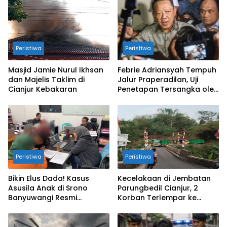
Peristiwa
Peristiwa
Masjid Jamie Nurul Ikhsan
Febrie Adriansyah Tempuh
dan Majelis Taklim di
Jalur Praperadilan, Uji
Cianjur Kebakaran
Penetapan Tersangka oleh
Kejagung dan Polri
Peristiwa
Peristiwa
Bikin Elus Dada! Kasus
Kecelakaan di Jembatan
Asusila Anak di Srono
Parungbedil Cianjur, 2
Banyuwangi Resmi
Korban Terlempar ke
Dibongkar Polisi
Jurang