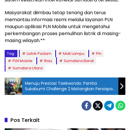
Masyarakat diimbau tetap tenang dan terus
memantau informasi resmi melalui layanan PLN
maupun aplikasi PLN Mobile untuk mengetahui
perkembangan proses pemulihan listrik di masing-
masing wilayah.**
Tag:
Listrik Padam
Mati Lampu
Pln
PLN Mobile
Riau
Sumatera Barat
Sumatera Utara
Menuju Prestasi Taekwondo: Panitia
Sukabumi Challenge 2 Matangkan Persiapan
Akhir Jelang Laga
Pos Terkait