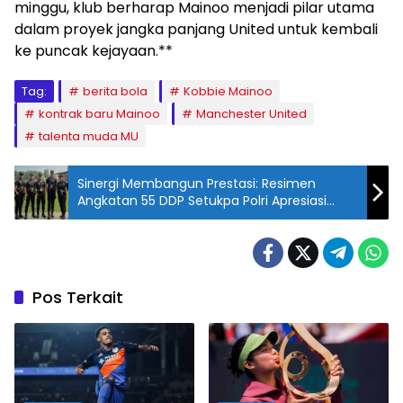
minggu, klub berharap Mainoo menjadi pilar utama
dalam proyek jangka panjang United untuk kembali
ke puncak kejayaan.**
Tag:
berita bola
Kobbie Mainoo
kontrak baru Mainoo
Manchester United
talenta muda MU
Sinergi Membangun Prestasi: Resimen
Angkatan 55 DDP Setukpa Polri Apresiasi
Dukungan Pemda Sukabumi dalam
Kesuksesan Porismas 2026
Pos Terkait