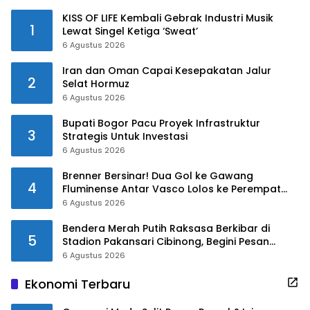
KISS OF LIFE Kembali Gebrak Industri Musik
1
Lewat Singel Ketiga ‘Sweat’
6 Agustus 2026
Iran dan Oman Capai Kesepakatan Jalur
2
Selat Hormuz
6 Agustus 2026
Bupati Bogor Pacu Proyek Infrastruktur
3
Strategis Untuk Investasi
6 Agustus 2026
Brenner Bersinar! Dua Gol ke Gawang
4
Fluminense Antar Vasco Lolos ke Perempat
Final Copa do Brasil
6 Agustus 2026
Bendera Merah Putih Raksasa Berkibar di
5
Stadion Pakansari Cibinong, Begini Pesan
Bupati Bogor!!
6 Agustus 2026
Ekonomi Terbaru