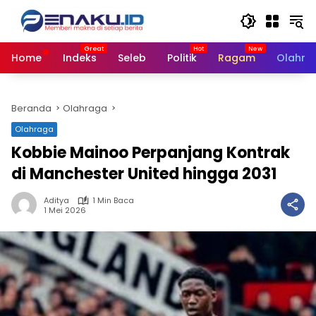
Langsung
ke
konten
Home
Indeks
Seleb
Politik
Ragam
Olahra
Beranda
Olahraga
Olahraga
Kobbie Mainoo Perpanjang Kontrak
di Manchester United hingga 2031
Aditya
1 Min Baca
1 Mei 2026