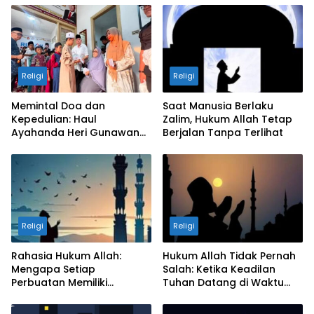
Religi
Religi
Memintal Doa dan
Saat Manusia Berlaku
Kepedulian: Haul
Zalim, Hukum Allah Tetap
Ayahanda Heri Gunawan
Berjalan Tanpa Terlihat
Dibingkai Senyum 600 Anak
Yatim
Religi
Religi
Rahasia Hukum Allah:
Hukum Allah Tidak Pernah
Mengapa Setiap
Salah: Ketika Keadilan
Perbuatan Memiliki
Tuhan Datang di Waktu
Balasan?
yang Tepat