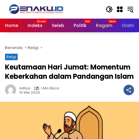
Langsung
ke
konten
Home
Indeks
Seleb
Politik
Ragam
Olahra
Beranda
Religi
Religi
Keutamaan Hari Jumat: Momentum
Keberkahan dalam Pandangan Islam
Aditya
1 Min Baca
15 Mei 2026