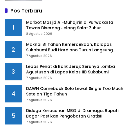
Pos Terbaru
Marbot Masjid Al-Muhajirin di Purwakarta
1
Tewas Diserang Jelang Salat Zuhur
8 Agustus 2026
Maknai 81 Tahun Kemerdekaan, Kalapas
2
Sukabumi Budi Hardiono Turun Langsung
Salurkan Bantuan ke Panti Asuhan
7 Agustus 2026
Lepas Penat di Balik Jeruji: Serunya Lomba
3
Agustusan di Lapas Kelas IIB Sukabumi
7 Agustus 2026
DAWN Comeback Solo Lewat Single Too Much
4
Setelah Tiga Tahun
7 Agustus 2026
Diduga Keracunan MBG di Dramaga, Bupati
5
Bogor Pastikan Pengobatan Gratis!!
7 Agustus 2026