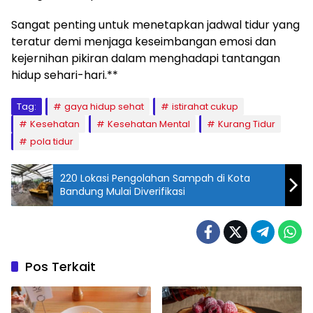
Sangat penting untuk menetapkan jadwal tidur yang
teratur demi menjaga keseimbangan emosi dan
kejernihan pikiran dalam menghadapi tantangan
hidup sehari-hari.**
Tag:
gaya hidup sehat
istirahat cukup
Kesehatan
Kesehatan Mental
Kurang Tidur
pola tidur
220 Lokasi Pengolahan Sampah di Kota
Bandung Mulai Diverifikasi
Pos Terkait