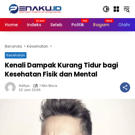
Langsung
ke
konten
Home
Indeks
Seleb
Politik
Ragam
Olahra
Beranda
Kesehatan
Kesehatan
Kenali Dampak Kurang Tidur bagi
Kesehatan Fisik dan Mental
Aditya
1 Min Baca
22 Juni 2026