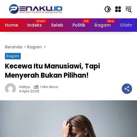
Langsung
ke
konten
Home
Indeks
Seleb
Politik
Ragam
Olahra
Beranda
Ragam
Ragam
Kecewa Itu Manusiawi, Tapi
Menyerah Bukan Pilihan!
Aditya
1 Min Baca
4 April 2026