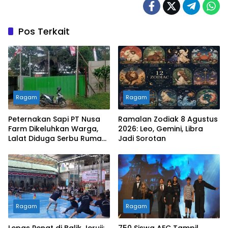
Pos Terkait
Ragam
Ragam
Peternakan Sapi PT Nusa
Ramalan Zodiak 8 Agustus
Farm Dikeluhkan Warga,
2026: Leo, Gemini, Libra
Lalat Diduga Serbu Rumah
Jadi Sorotan
dan Masjid
Ragam
Ragam