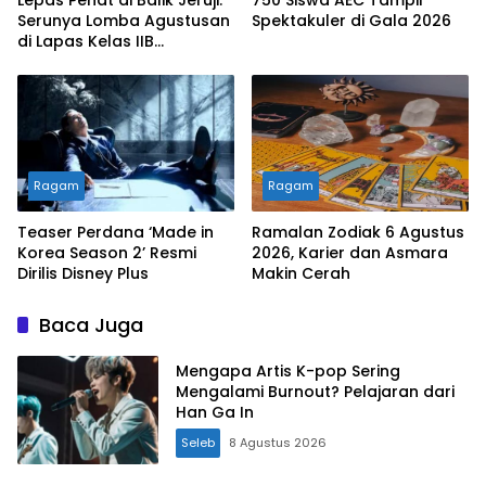
Lepas Penat di Balik Jeruji:
750 Siswa AEC Tampil
Serunya Lomba Agustusan
Spektakuler di Gala 2026
di Lapas Kelas IIB
Sukabumi
Ragam
Ragam
Teaser Perdana ‘Made in
Ramalan Zodiak 6 Agustus
Korea Season 2’ Resmi
2026, Karier dan Asmara
Dirilis Disney Plus
Makin Cerah
Baca Juga
Mengapa Artis K-pop Sering
Mengalami Burnout? Pelajaran dari
Han Ga In
Seleb
8 Agustus 2026