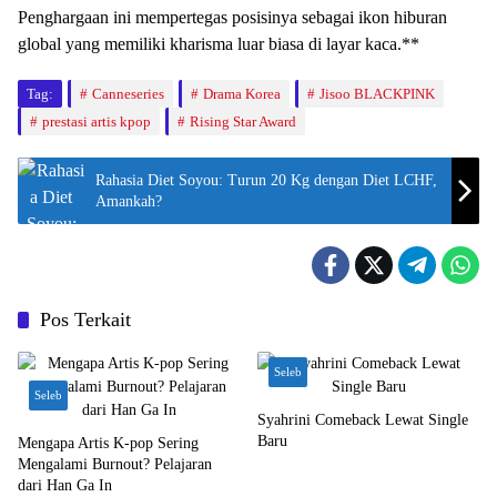
Penghargaan ini mempertegas posisinya sebagai ikon hiburan
global yang memiliki kharisma luar biasa di layar kaca.**
Tag:
Canneseries
Drama Korea
Jisoo BLACKPINK
prestasi artis kpop
Rising Star Award
Rahasia Diet Soyou: Turun 20 Kg dengan Diet LCHF,
Amankah?
Pos Terkait
Seleb
Seleb
Syahrini Comeback Lewat Single
Baru
Mengapa Artis K-pop Sering
Mengalami Burnout? Pelajaran
dari Han Ga In