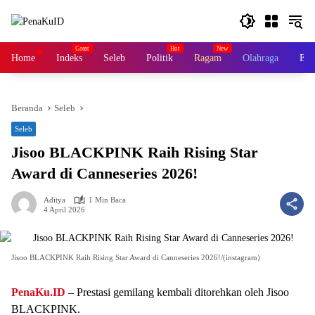
Langsung
ke
konten
Home
Indeks
Seleb
Politik
Ragam
Olahraga
Ek
Beranda
Seleb
Seleb
Jisoo BLACKPINK Raih Rising Star
Award di Canneseries 2026!
Aditya
1 Min Baca
4 April 2026
Jisoo BLACKPINK Raih Rising Star Award di Canneseries 2026!/(instagram)
PenaKu.ID
– Prestasi gemilang kembali ditorehkan oleh Jisoo
BLACKPINK.