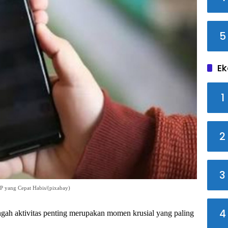
5
Ek
1
2
3
HP yang Cepat Habis/(pixabay)
4
ngah aktivitas penting merupakan momen krusial yang paling