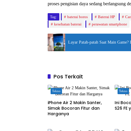
proses pengisian daya sedang berlangsung d
Tag:
baterai boros
Baterai HP
Car
kesehatan baterai
perawatan smartphone
Layar Patah-patah Saat Main Game? 
Pos Terkait
Tekno
Tekno
iPhone Air 2 Makin Santer,
Ini Bo
Simak Bocoran Fitur dan
S26 FE 
Harganya