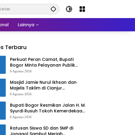
onal
Lainnya
s Terbaru
Perkuat Peran Camat, Bupati
Bogor Minta Pelayanan Publik
Lebih Cepat dan Responsif
6 Agustus 2026
Masjid Jamie Nurul Ikhsan dan
Majelis Taklim di Cianjur
Kebakaran
6 Agustus 2026
Bupati Bogor Resmikan Jalan H. M.
Syurdi Rusuh Tokoh Kemerdekaan
Asal Jonggol
6 Agustus 2026
Ratusan Siswa SD dan SMP di
Jonggol Sambut Meriah