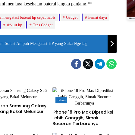
emi menjaga kesehatan baterai jangka panjang.**
a mengatasi baterai hp cepat habis
Gadget
hemat daya
sirkuit hp
Tips Gadget
Ini Solusi Ampuh Mengatasi HP yang Suka Nge-lag
Tekno
coran Samsung Galaxy
yang Bakal Meluncur
iPhone 18 Pro Max Diprediksi
Lebih Canggih, Simak
Bocoran Terbarunya