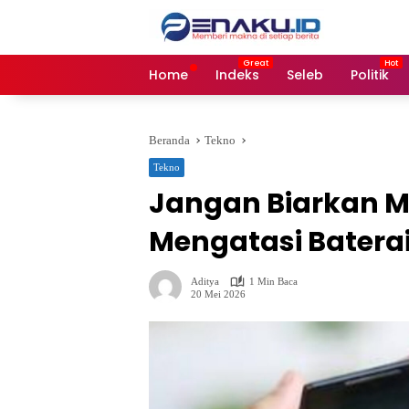
Langsung
ke
konten
Home
Indeks
Seleb
Politik
Beranda
Tekno
Tekno
Jangan Biarkan Mat
Mengatasi Baterai
Aditya
1 Min Baca
20 Mei 2026