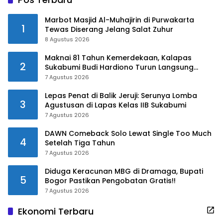
Marbot Masjid Al-Muhajirin di Purwakarta
1
Tewas Diserang Jelang Salat Zuhur
8 Agustus 2026
Maknai 81 Tahun Kemerdekaan, Kalapas
2
Sukabumi Budi Hardiono Turun Langsung
Salurkan Bantuan ke Panti Asuhan
7 Agustus 2026
Lepas Penat di Balik Jeruji: Serunya Lomba
3
Agustusan di Lapas Kelas IIB Sukabumi
7 Agustus 2026
DAWN Comeback Solo Lewat Single Too Much
4
Setelah Tiga Tahun
7 Agustus 2026
Diduga Keracunan MBG di Dramaga, Bupati
5
Bogor Pastikan Pengobatan Gratis!!
7 Agustus 2026
Ekonomi Terbaru