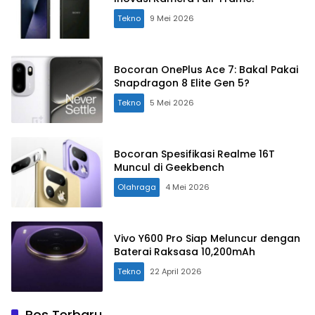
Tekno
9 Mei 2026
Bocoran OnePlus Ace 7: Bakal Pakai
Snapdragon 8 Elite Gen 5?
Tekno
5 Mei 2026
Bocoran Spesifikasi Realme 16T
Muncul di Geekbench
Olahraga
4 Mei 2026
Vivo Y600 Pro Siap Meluncur dengan
Baterai Raksasa 10,200mAh
Tekno
22 April 2026
Pos Terbaru