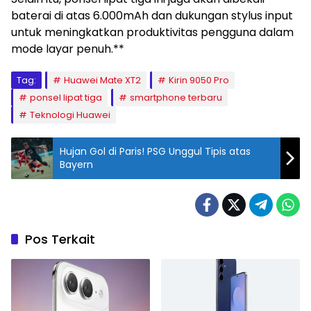
baterai di atas 6.000mAh dan dukungan stylus input
untuk meningkatkan produktivitas pengguna dalam
mode layar penuh.**
Tag:
Huawei Mate XT2
Kirin 9050 Pro
ponsel lipat tiga
smartphone terbaru
Teknologi Huawei
Hujan Gol di Paris! PSG Unggul Tipis atas
Bayern
Pos Terkait