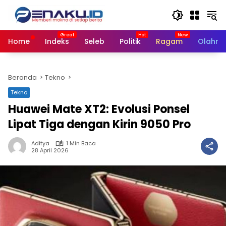
Langsung
ke
konten
Home
Indeks
Seleb
Politik
Ragam
Olahra
Beranda
Tekno
Tekno
Huawei Mate XT2: Evolusi Ponsel
Lipat Tiga dengan Kirin 9050 Pro
Aditya
1 Min Baca
28 April 2026