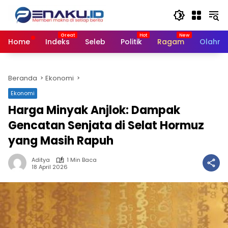
Langsung
ke
konten
Home
Indeks
Seleb
Politik
Ragam
Olahra
Beranda
Ekonomi
Ekonomi
Harga Minyak Anjlok: Dampak
Gencatan Senjata di Selat Hormuz
yang Masih Rapuh
Aditya
1 Min Baca
18 April 2026