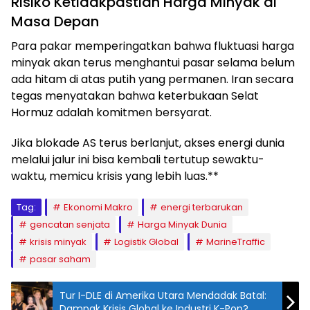
Risiko Ketidakpastian Harga Minyak di
Masa Depan
Para pakar memperingatkan bahwa fluktuasi harga
minyak akan terus menghantui pasar selama belum
ada hitam di atas putih yang permanen. Iran secara
tegas menyatakan bahwa keterbukaan Selat
Hormuz adalah komitmen bersyarat.
Jika blokade AS terus berlanjut, akses energi dunia
melalui jalur ini bisa kembali tertutup sewaktu-
waktu, memicu krisis yang lebih luas.**
Tag:
Ekonomi Makro
energi terbarukan
gencatan senjata
Harga Minyak Dunia
krisis minyak
Logistik Global
MarineTraffic
pasar saham
Tur I-DLE di Amerika Utara Mendadak Batal:
Dampak Krisis Global ke Industri K-Pop?