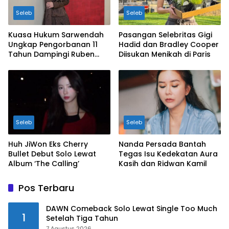
Seleb
Seleb
Kuasa Hukum Sarwendah
Pasangan Selebritas Gigi
Ungkap Pengorbanan 11
Hadid dan Bradley Cooper
Tahun Dampingi Ruben
Diisukan Menikah di Paris
Onsu Saat Sakit
Seleb
Seleb
Huh JiWon Eks Cherry
Nanda Persada Bantah
Bullet Debut Solo Lewat
Tegas Isu Kedekatan Aura
Album ‘The Calling’
Kasih dan Ridwan Kamil
Pos Terbaru
DAWN Comeback Solo Lewat Single Too Much
1
Setelah Tiga Tahun
7 Agustus 2026