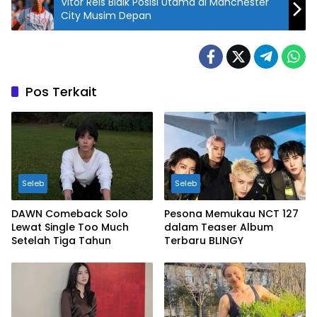
Vitor Reis Bidik Posisi Utama di Manchester
City Musim Depan
Pos Terkait
Seleb
Seleb
DAWN Comeback Solo
Pesona Memukau NCT 127
Lewat Single Too Much
dalam Teaser Album
Setelah Tiga Tahun
Terbaru BLINGY