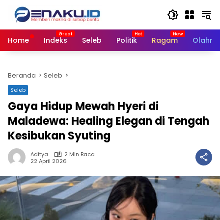
Langsung
ke
konten
Home
Indeks
Seleb
Politik
Ragam
Olahra
Beranda
Seleb
Seleb
Gaya Hidup Mewah Hyeri di
Maladewa: Healing Elegan di Tengah
Kesibukan Syuting
Aditya
2 Min Baca
22 April 2026