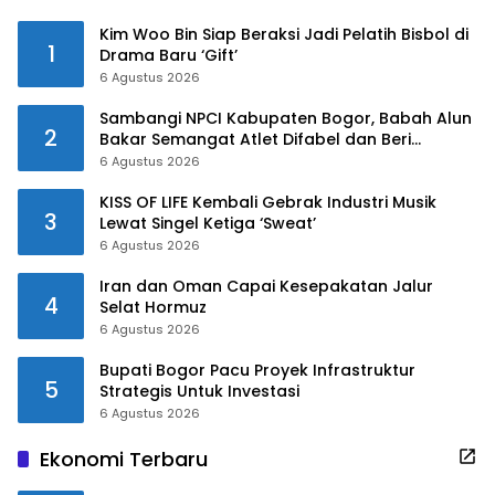
Kim Woo Bin Siap Beraksi Jadi Pelatih Bisbol di
1
Drama Baru ‘Gift’
6 Agustus 2026
Sambangi NPCI Kabupaten Bogor, Babah Alun
2
Bakar Semangat Atlet Difabel dan Beri
Motivasi
6 Agustus 2026
KISS OF LIFE Kembali Gebrak Industri Musik
3
Lewat Singel Ketiga ‘Sweat’
6 Agustus 2026
Iran dan Oman Capai Kesepakatan Jalur
4
Selat Hormuz
6 Agustus 2026
Bupati Bogor Pacu Proyek Infrastruktur
5
Strategis Untuk Investasi
6 Agustus 2026
Ekonomi Terbaru