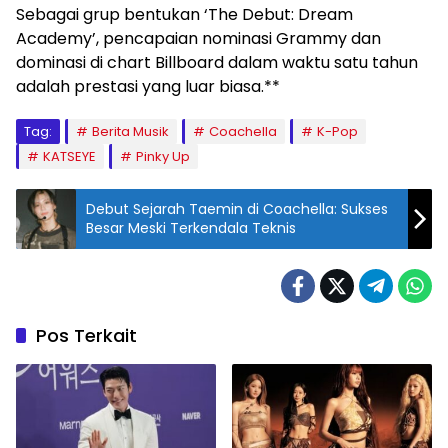
Sebagai grup bentukan ‘The Debut: Dream
Academy’, pencapaian nominasi Grammy dan
dominasi di chart Billboard dalam waktu satu tahun
adalah prestasi yang luar biasa.**
Tag:
Berita Musik
Coachella
K-Pop
KATSEYE
Pinky Up
Debut Sejarah Taemin di Coachella: Sukses
Besar Meski Terkendala Teknis
Pos Terkait