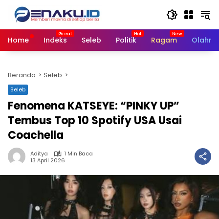
Langsung
ke
konten
Home
Indeks
Seleb
Politik
Ragam
Olahra
Beranda
Seleb
Seleb
Fenomena KATSEYE: “PINKY UP”
Tembus Top 10 Spotify USA Usai
Coachella
Aditya
1 Min Baca
13 April 2026