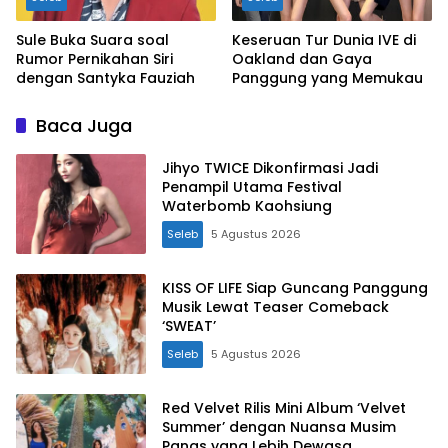
Sule Buka Suara soal
Keseruan Tur Dunia IVE di
Rumor Pernikahan Siri
Oakland dan Gaya
dengan Santyka Fauziah
Panggung yang Memukau
Baca Juga
Jihyo TWICE Dikonfirmasi Jadi
Penampil Utama Festival
Waterbomb Kaohsiung
Seleb
5 Agustus 2026
KISS OF LIFE Siap Guncang Panggung
Musik Lewat Teaser Comeback
‘SWEAT’
Seleb
5 Agustus 2026
Red Velvet Rilis Mini Album ‘Velvet
Summer’ dengan Nuansa Musim
Panas yang Lebih Dewasa