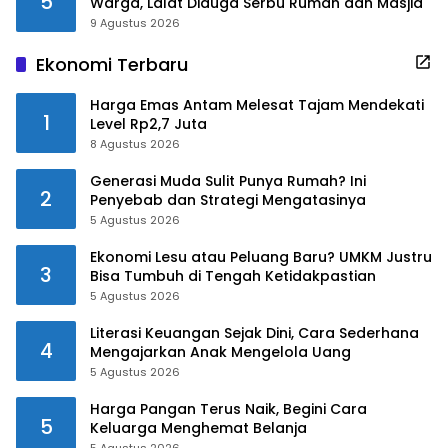
5
Warga, Lalat Diduga Serbu Rumah dan Masjid
9 Agustus 2026
Ekonomi Terbaru
Harga Emas Antam Melesat Tajam Mendekati
1
Level Rp2,7 Juta
8 Agustus 2026
Generasi Muda Sulit Punya Rumah? Ini
2
Penyebab dan Strategi Mengatasinya
5 Agustus 2026
Ekonomi Lesu atau Peluang Baru? UMKM Justru
3
Bisa Tumbuh di Tengah Ketidakpastian
5 Agustus 2026
Literasi Keuangan Sejak Dini, Cara Sederhana
4
Mengajarkan Anak Mengelola Uang
5 Agustus 2026
Harga Pangan Terus Naik, Begini Cara
5
Keluarga Menghemat Belanja
5 Agustus 2026