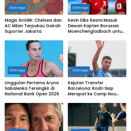
Olahraga
Olahraga
Magis SUGBK: Chelsea dan
Kevin Diks Resmi Masuk
AC Milan Terpukau Gairah
Dewan Kapten Borussia
Suporter Jakarta
Moenchengladbach untuk
Musim 2026/2027
Olahraga
Olahraga
Unggulan Pertama Aryna
Kejutan Transfer
Sabalenka Tersingkir di
Barcelona: Rodri Siap
National Bank Open 2026
Merapat ke Camp Nou
dengan Mahar Fantastis!