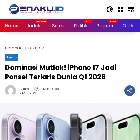
Langsung
ke
konten
Home
Indeks
Seleb
Politik
Ragam
Olahra
Beranda
Tekno
Tekno
Dominasi Mutlak! iPhone 17 Jadi
Ponsel Terlaris Dunia Q1 2026
Aditya
1 Min Baca
7 Mei 2026