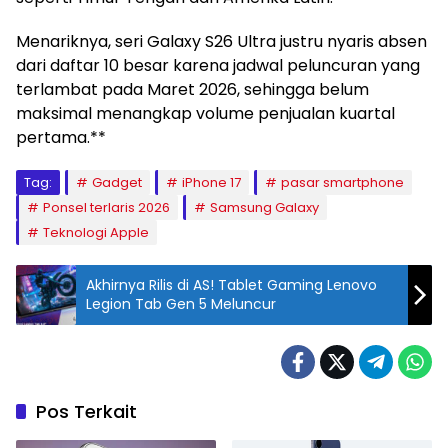
Menariknya, seri Galaxy S26 Ultra justru nyaris absen
dari daftar 10 besar karena jadwal peluncuran yang
terlambat pada Maret 2026, sehingga belum
maksimal menangkap volume penjualan kuartal
pertama.**
Tag:
Gadget
iPhone 17
pasar smartphone
Ponsel terlaris 2026
Samsung Galaxy
Teknologi Apple
Akhirnya Rilis di AS! Tablet Gaming Lenovo
Legion Tab Gen 5 Meluncur
Pos Terkait