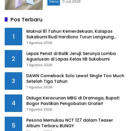
Tekno
11 Juli 2026
Pos Terbaru
Maknai 81 Tahun Kemerdekaan, Kalapas
1
Sukabumi Budi Hardiono Turun Langsung
Salurkan Bantuan ke Panti Asuhan
7 Agustus 2026
Lepas Penat di Balik Jeruji: Serunya Lomba
2
Agustusan di Lapas Kelas IIB Sukabumi
7 Agustus 2026
DAWN Comeback Solo Lewat Single Too Much
3
Setelah Tiga Tahun
7 Agustus 2026
Diduga Keracunan MBG di Dramaga, Bupati
4
Bogor Pastikan Pengobatan Gratis!!
7 Agustus 2026
Pesona Memukau NCT 127 dalam Teaser
5
Album Terbaru BLINGY