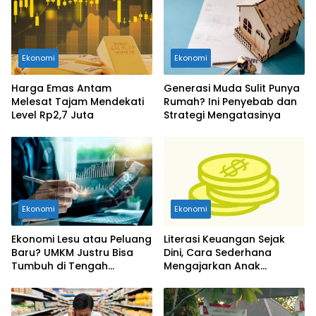
Ekonomi
Ekonomi
Harga Emas Antam
Generasi Muda Sulit Punya
Melesat Tajam Mendekati
Rumah? Ini Penyebab dan
Level Rp2,7 Juta
Strategi Mengatasinya
Ekonomi
Ekonomi
Ekonomi Lesu atau Peluang
Literasi Keuangan Sejak
Baru? UMKM Justru Bisa
Dini, Cara Sederhana
Tumbuh di Tengah
Mengajarkan Anak
Ketidakpastian
Mengelola Uang