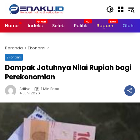
Langsung
ke
konten
Home
Indeks
Seleb
Politik
Ragam
Olahra
Beranda
Ekonomi
Ekonomi
Dampak Jatuhnya Nilai Rupiah bagi
Perekonomian
Aditya
1 Min Baca
4 Juni 2026