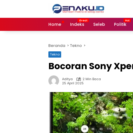
Langsung
ke
konten
Home
Indeks
Seleb
Politik
Beranda
Tekno
Tekno
Bocoran Sony Xper
Aditya
2 Min Baca
25 April 2025