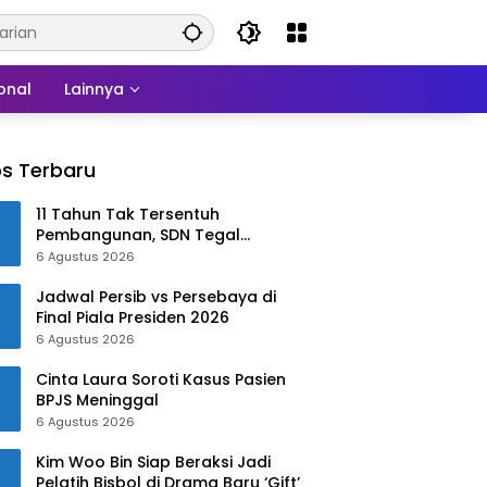
onal
Lainnya
s Terbaru
​11 Tahun Tak Tersentuh
Pembangunan, SDN Tegal
Benteng Kini Punya Wajah Baru di
6 Agustus 2026
Bawah Kepemimpinan Rudy-Jaro
Jadwal Persib vs Persebaya di
Final Piala Presiden 2026
6 Agustus 2026
Cinta Laura Soroti Kasus Pasien
BPJS Meninggal
6 Agustus 2026
Kim Woo Bin Siap Beraksi Jadi
Pelatih Bisbol di Drama Baru ‘Gift’