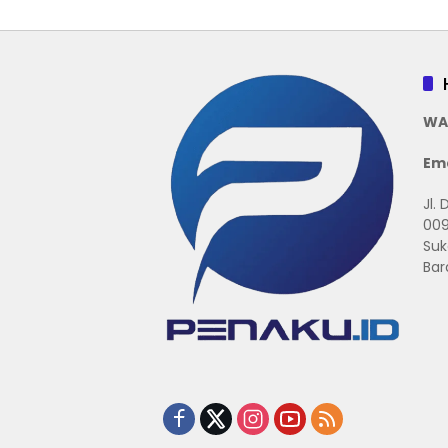
WA
Ema
Jl.
009
Suk
Bar