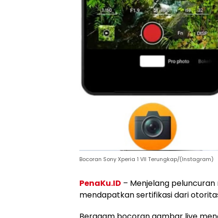
Bocoran Sony Xperia 1 VII Terungkap/(Instagram)
PenaKu.ID
– Menjelang peluncuran r
mendapatkan sertifikasi dari otorit
Beragam bocoran gambar live mena