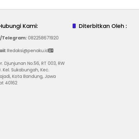
Hubungi Kami:
Diterbitkan Oleh :
/Telegram
:
082258671920
il:
Redaksi@penaku.id
 Dr. Djunjunan No.56, RT 003, RW
. Kel. Sukabungah, Kec.
ajadi, Kota Bandung, Jawa
at 40162