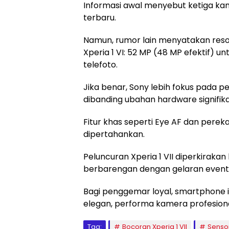
Informasi awal menyebut ketiga k
terbaru.
Namun, rumor lain menyatakan reso
Xperia 1 VI: 52 MP (48 MP efektif) un
telefoto.
Jika benar, Sony lebih fokus pada
dibanding ubahan hardware signifika
Fitur khas seperti Eye AF dan pere
dipertahankan.
Peluncuran Xperia 1 VII diperkirakan
berbarengan dengan gelaran event 
Bagi penggemar loyal, smartphone 
elegan, performa kamera profesion
Tag:
Bocoran Xperia 1 VII
Senso