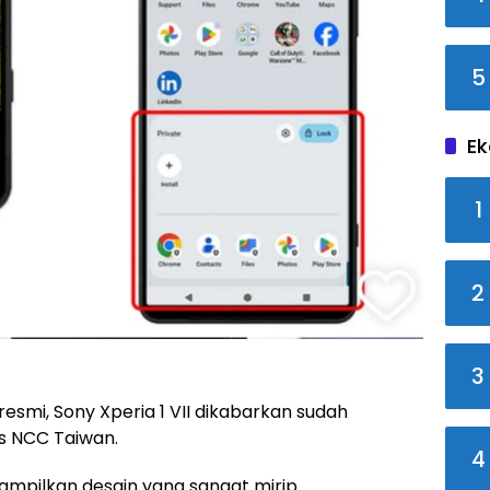
5
Ek
1
2
3
esmi, Sony Xperia 1 VII dikabarkan sudah
as NCC Taiwan.
4
mpilkan desain yang sangat mirip