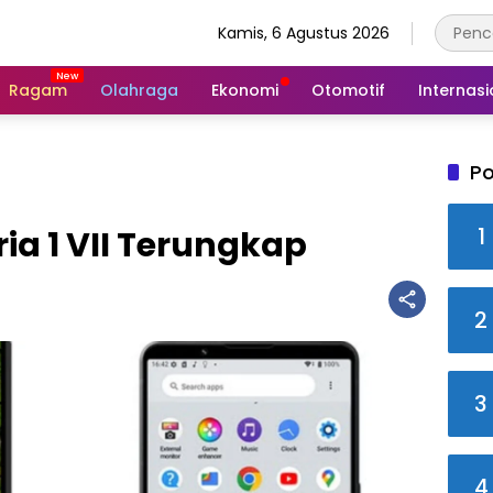
Kamis, 6 Agustus 2026
Ragam
Olahraga
Ekonomi
Otomotif
Internasi
Po
1
ia 1 VII Terungkap
2
3
4