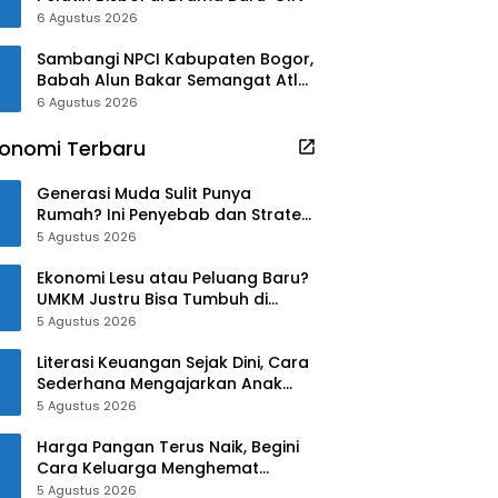
6 Agustus 2026
Sambangi NPCI Kabupaten Bogor,
Babah Alun Bakar Semangat Atlet
Difabel dan Beri Motivasi
6 Agustus 2026
onomi Terbaru
Generasi Muda Sulit Punya
Rumah? Ini Penyebab dan Strategi
Mengatasinya
5 Agustus 2026
Ekonomi Lesu atau Peluang Baru?
UMKM Justru Bisa Tumbuh di
Tengah Ketidakpastian
5 Agustus 2026
Literasi Keuangan Sejak Dini, Cara
Sederhana Mengajarkan Anak
Mengelola Uang
5 Agustus 2026
Harga Pangan Terus Naik, Begini
Cara Keluarga Menghemat
Belanja
5 Agustus 2026