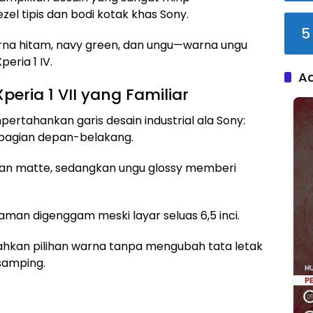
zel tipis dan bodi kotak khas Sony.
5
arna hitam, navy green, dan ungu—warna ungu
eria 1 IV.
A
eria 1 VII yang Familiar
pertahankan garis desain industrial ala Sony:
 bagian depan-belakang.
han matte, sedangkan ungu glossy memberi
aman digenggam meski layar seluas 6,5 inci.
kan pilihan warna tanpa mengubah tata letak
 samping.