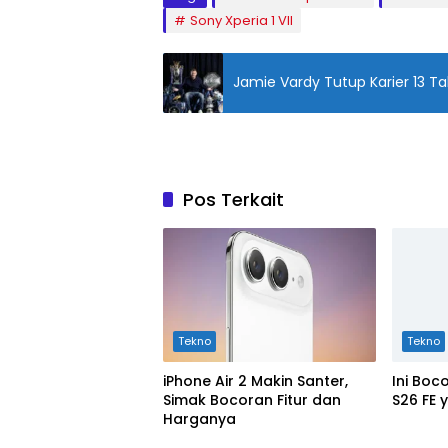
Sony Xperia 1 VII
Jamie Vardy Tutup Karier 13 Ta
Pos Terkait
Tekno
Tekno
iPhone Air 2 Makin Santer,
Ini Bo
Simak Bocoran Fitur dan
S26 FE 
Harganya