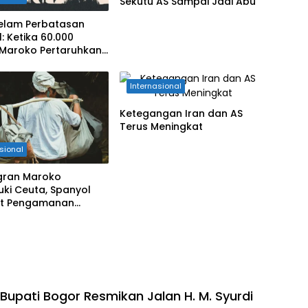
Sekutu AS Sampai Jadi Abu
Kelam Perbatasan
: Ketika 60.000
Maroko Pertaruhkan
Demi Ceuta
Internasional
Ketegangan Iran dan AS
Terus Meningkat
sional
igran Maroko
ki Ceuta, Spanyol
at Pengamanan
asan
Bupati Bogor Resmikan Jalan H. M. Syurdi