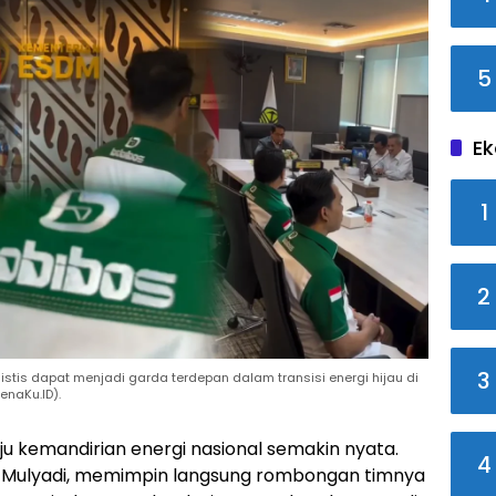
5
Ek
1
2
3
mistis dapat menjadi garda terdepan dalam transisi energi hijau di
enaKu.ID).
u kemandirian energi nasional semakin nyata.
4
r. Mulyadi, memimpin langsung rombongan timnya