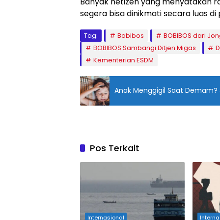
Banyak netizen yang menyatakan ra
segera bisa dinikmati secara luas di 
Tag:
Bobibos
BOBIBOS dari Jon
BOBIBOS Sambangi Ditjen Migas
D
Kementerian ESDM
Anak Menggigil Saat Demam? J
Pos Terkait
Internasional
Interna