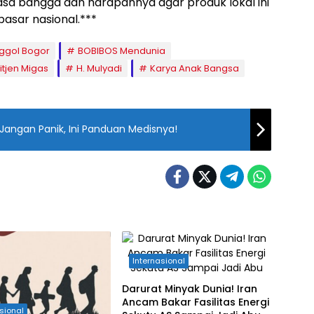
sa bangga dan harapannya agar produk lokal ini
pasar nasional.***
ggol Bogor
BOBIBOS Mendunia
itjen Migas
H. Mulyadi
Karya Anak Bangsa
angan Panik, Ini Panduan Medisnya!
Internasional
Darurat Minyak Dunia! Iran
Ancam Bakar Fasilitas Energi
sional