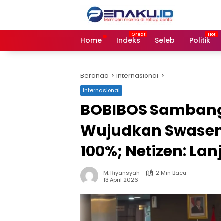
Langsung
ke
konten
Home
Indeks
Seleb
Politik
Beranda
Internasional
Internasional
BOBIBOS Sambangi 
Wujudkan Swasem
100%; Netizen: La
M. Riyansyah
2 Min Baca
13 April 2026