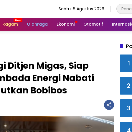
Sabtu, 8 Agustus 2026
Ragam
Olahraga
Ekonomi
Otomotif
Internasi
Po
1
Ditjen Migas, Siap
bada Energi Nabati
2
njutkan Bobibos
3
4