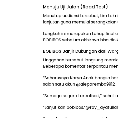
Menuju Uji Jalan (Road Test)
Menutup audiensi tersebut, tim tek
lanjutan guna memulai serangkaian uj
Langkah ini merupakan tahap fina
BOBIBOS sebelum akhirnya bisa dini
BOBIBOS Banjir Dukungan dari War
Unggahan tersebut langsung memicu 
Beberapa komentar terpantau memb
“Seharusnya Karya Anak bangsa haru
salah satu akun @aleparemba9912.
“Semoga segera terealisasi,” sahut
“Lanjut kan bobibos,”@roy_ayatullah