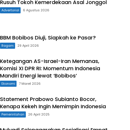
Rusuh Tokoh Kemerdekaan Asal Jonggol
Advertorial
6 Agustus 2026
BBM Bobibos Diuji, Siapkah ke Pasar?
Ragam
29 April 2026
Ketegangan AS-Israel-Iran Memanas,
Komisi XI DPR RI: Momentum Indonesia
Mandiri Energi lewat ‘Bobibos’
Ekonomi
7 Maret 2026
Statement Prabowo Subianto Bocor,
Kenapa Kekeh Ingin Memimpin Indonesia
Pemerintahan
26 April 2025
Mulyadi Selenggarakan Sosialisasi Empat