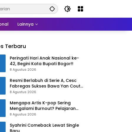
onal
Lainnya
s Terbaru
Peringati Hari Anak Nasional ke-
42, Begini Kata Bupati Bogor!!
8 Agustus 2026
Resmi Berlabuh di Serie A, Cesc
Fabregas Sukses Bawa Yan Couto
ke Como 1907!
8 Agustus 2026
Mengapa Artis K-pop Sering
Mengalami Burnout? Pelajaran
dari Han Ga In
8 Agustus 2026
Syahrini Comeback Lewat Single
Baru