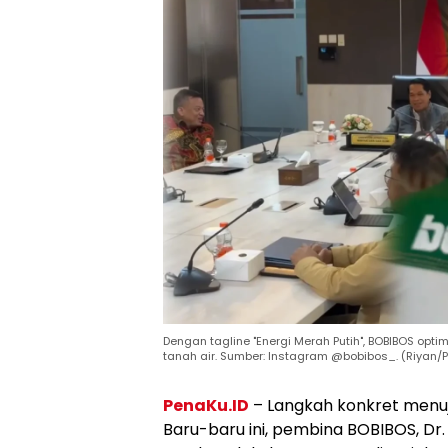
Dengan tagline "Energi Merah Putih", BOBIBOS opti
tanah air. Sumber: Instagram @bobibos_. (Riyan/P
PenaKu.ID
– Langkah konkret menuj
Baru-baru ini, pembina BOBIBOS, D