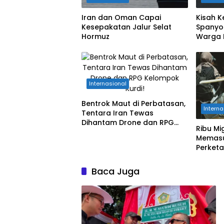
Iran dan Oman Capai
Kisah 
Kesepakatan Jalur Selat
Spanyol
Hormuz
Warga 
Nyawa 
Internasional
Bentrok Maut di Perbatasan,
Interna
Tentara Iran Tewas
Dihantam Drone dan RPG
Ribu M
Kelompok Kurdi!
Memasu
Perket
Perbat
Baca Juga