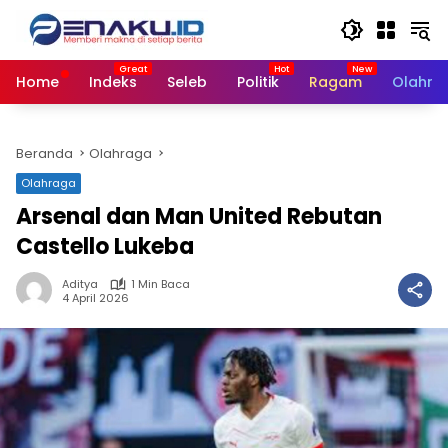
Langsung
ke
konten
Home
Indeks
Seleb
Politik
Ragam
Olahra
Beranda
Olahraga
Olahraga
Arsenal dan Man United Rebutan
Castello Lukeba
Aditya
1 Min Baca
4 April 2026