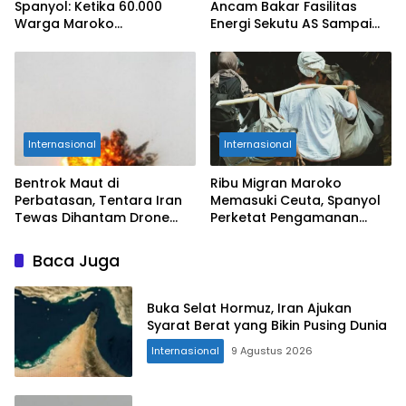
Spanyol: Ketika 60.000
Ancam Bakar Fasilitas
Warga Maroko
Energi Sekutu AS Sampai
Pertaruhkan Nyawa Demi
Jadi Abu
Ceuta
Internasional
Internasional
Bentrok Maut di
Ribu Migran Maroko
Perbatasan, Tentara Iran
Memasuki Ceuta, Spanyol
Tewas Dihantam Drone
Perketat Pengamanan
dan RPG Kelompok Kurdi!
Perbatasan
Baca Juga
Buka Selat Hormuz, Iran Ajukan
Syarat Berat yang Bikin Pusing Dunia
Internasional
9 Agustus 2026