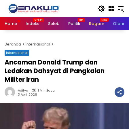
Langsung
ke
konten
Home
Indeks
Seleb
Politik
Ragam
Olahra
Beranda
Internasional
Internasional
Ancaman Donald Trump dan
Ledakan Dahsyat di Pangkalan
Militer Iran
Aditya
1 Min Baca
3 April 2026