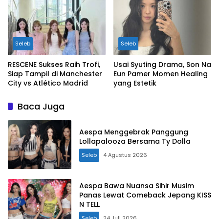
Seleb
Seleb
RESCENE Sukses Raih Trofi,
Usai Syuting Drama, Son Na
Siap Tampil di Manchester
Eun Pamer Momen Healing
City vs Atlético Madrid
yang Estetik
Baca Juga
Aespa Menggebrak Panggung
Lollapalooza Bersama Ty Dolla
Seleb
4 Agustus 2026
Aespa Bawa Nuansa Sihir Musim
Panas Lewat Comeback Jepang KISS
N TELL
Seleb
24 Juli 2026