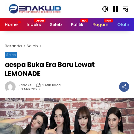
Langsung
ke
konten
Home
Indeks
Seleb
Politik
Ragam
Olahra
Beranda
Seleb
Seleb
aespa Buka Era Baru Lewat
LEMONADE
Redaksi
2 Min Baca
30 Mei 2026